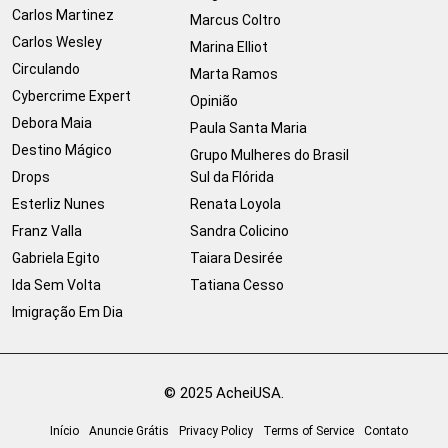
Carlos Martinez
Marcus Coltro
Carlos Wesley
Marina Elliot
Circulando
Marta Ramos
Cybercrime Expert
Opinião
Debora Maia
Paula Santa Maria
Destino Mágico
Grupo Mulheres do Brasil
Drops
Sul da Flórida
Esterliz Nunes
Renata Loyola
Franz Valla
Sandra Colicino
Gabriela Egito
Taiara Desirée
Ida Sem Volta
Tatiana Cesso
Imigração Em Dia
© 2025 AcheiUSA.
Início
Anuncie Grátis
Privacy Policy
Terms of Service
Contato