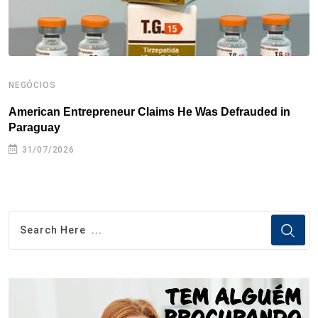
NEGÓCIOS
N
American Entrepreneur Claims He Was Defrauded in
D
Paraguay
31/07/2026