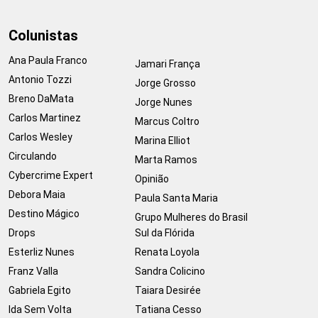
Colunistas
Ana Paula Franco
Jamari França
Antonio Tozzi
Jorge Grosso
Breno DaMata
Jorge Nunes
Carlos Martinez
Marcus Coltro
Carlos Wesley
Marina Elliot
Circulando
Marta Ramos
Cybercrime Expert
Opinião
Debora Maia
Paula Santa Maria
Destino Mágico
Grupo Mulheres do Brasil
Drops
Sul da Flórida
Esterliz Nunes
Renata Loyola
Franz Valla
Sandra Colicino
Gabriela Egito
Taiara Desirée
Ida Sem Volta
Tatiana Cesso