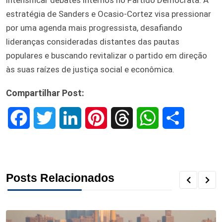
estratégia de Sanders e Ocasio-Cortez visa pressionar
por uma agenda mais progressista, desafiando
lideranças consideradas distantes das pautas
populares e buscando revitalizar o partido em direção
às suas raízes de justiça social e econômica.
Compartilhar Post:
F
T
L
P
T
W
S
a
w
i
i
h
h
h
c
i
n
n
r
a
a
Posts Relacionados
e
t
k
t
e
t
r
b
t
e
e
a
s
e