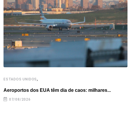
o
e
d
r
d
A
o
r
I
e
s
p
k
n
s
p
t
,
ESTADOS UNIDOS
E
Aeroportos dos EUA têm dia de caos: milhares...
G
07/08/2026