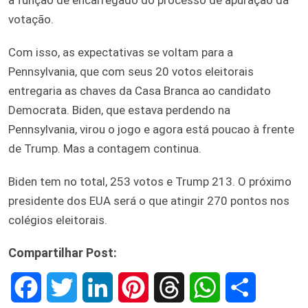
votação.
Com isso, as expectativas se voltam para a
Pennsylvania, que com seus 20 votos eleitorais
entregaria as chaves da Casa Branca ao candidato
Democrata. Biden, que estava perdendo na
Pennsylvania, virou o jogo e agora está poucao à frente
de Trump. Mas a contagem continua.
Biden tem no total, 253 votos e Trump 213. O próximo
presidente dos EUA será o que atingir 270 pontos nos
colégios eleitorais.
Compartilhar Post:
F
T
L
P
T
W
S