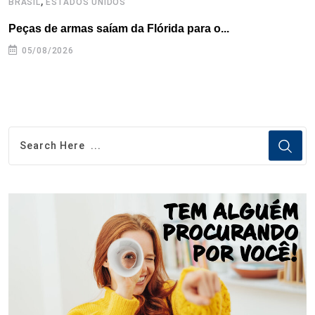
,
BRASIL
ESTADOS UNIDOS
B
Peças de armas saíam da Flórida para o...
E
e
05/08/2026