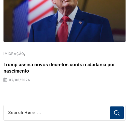
k
n
s
p
t
,
IMIGRAÇÃO
I
Trump assina novos decretos contra cidadania por
I
nascimento
07/08/2026