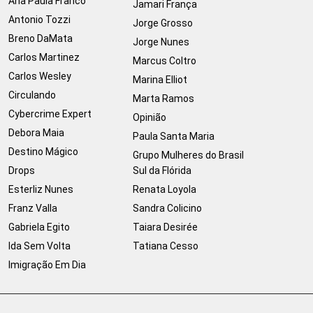
Ana Paula Franco
Jamari França
Antonio Tozzi
Jorge Grosso
Breno DaMata
Jorge Nunes
Carlos Martinez
Marcus Coltro
Carlos Wesley
Marina Elliot
Circulando
Marta Ramos
Cybercrime Expert
Opinião
Debora Maia
Paula Santa Maria
Destino Mágico
Grupo Mulheres do Brasil
Drops
Sul da Flórida
Esterliz Nunes
Renata Loyola
Franz Valla
Sandra Colicino
Gabriela Egito
Taiara Desirée
Ida Sem Volta
Tatiana Cesso
Imigração Em Dia