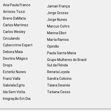
Ana Paula Franco
Jamari França
Antonio Tozzi
Jorge Grosso
Breno DaMata
Jorge Nunes
Carlos Martinez
Marcus Coltro
Carlos Wesley
Marina Elliot
Circulando
Marta Ramos
Cybercrime Expert
Opinião
Debora Maia
Paula Santa Maria
Destino Mágico
Grupo Mulheres do Brasil
Drops
Sul da Flórida
Esterliz Nunes
Renata Loyola
Franz Valla
Sandra Colicino
Gabriela Egito
Taiara Desirée
Ida Sem Volta
Tatiana Cesso
Imigração Em Dia