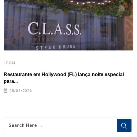
k
n
s
p
t
LOCAL
L
Restaurante em Hollywood (FL) lança noite especial
S
para...
05/08/2026