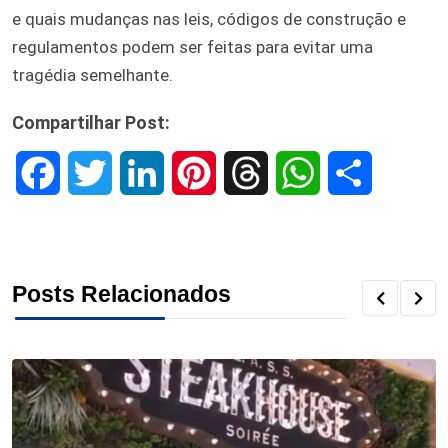
e quais mudanças nas leis, códigos de construção e
regulamentos podem ser feitas para evitar uma
tragédia semelhante.
Compartilhar Post:
F
T
L
P
T
W
S
a
w
i
i
h
h
h
c
i
n
n
r
a
a
Posts Relacionados
e
t
k
t
e
t
r
b
t
e
e
a
s
e
o
e
d
r
d
A
o
r
I
e
s
p