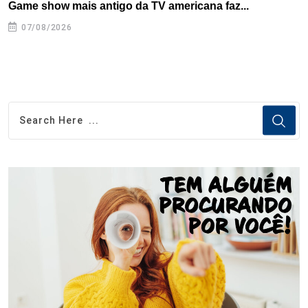
Game show mais antigo da TV americana faz...
U
07/08/2026