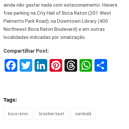
ainda não gastar nada com estacionamento. Haverá
free parking na City Hall of Boca Raton (201 West
Palmetto Park Road), na Downtown Library (400
Northwest Boca Raton Boulevard) e em outras
localidades indicadas por sinalização.
Compartilhar Post:
F
T
L
P
T
W
S
a
w
i
i
h
h
h
c
i
n
n
r
a
a
Tags:
e
t
k
t
e
t
r
boca raton
brazilian beat
sambalá
b
t
e
e
a
s
e
o
e
d
r
d
A