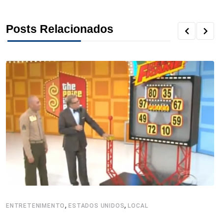
o
r
I
e
s
p
Posts Relacionados
k
n
s
p
t
,
,
ENTRETENIMENTO
ESTADOS UNIDOS
LOCAL
C