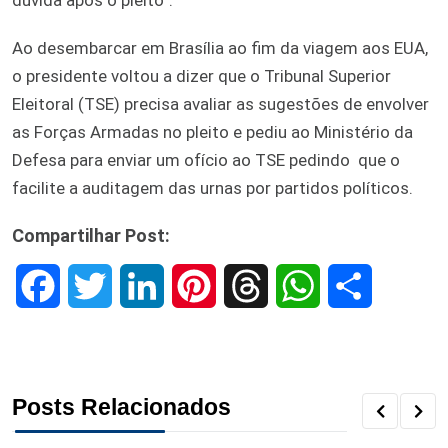
Ao desembarcar em Brasília ao fim da viagem aos EUA,
o presidente voltou a dizer que o Tribunal Superior
Eleitoral (TSE) precisa avaliar as sugestões de envolver
as Forças Armadas no pleito e pediu ao Ministério da
Defesa para enviar um ofício ao TSE pedindo que o
facilite a auditagem das urnas por partidos políticos.
Compartilhar Post:
F
T
L
P
T
W
S
a
w
i
i
h
h
h
c
i
n
n
r
a
a
Posts Relacionados
e
t
k
t
e
t
r