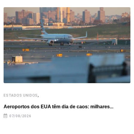
b
t
e
e
a
s
e
o
e
d
r
d
A
o
r
I
e
s
p
k
n
s
p
t
,
ESTADOS UNIDOS
E
Aeroportos dos EUA têm dia de caos: milhares...
G
07/08/2026