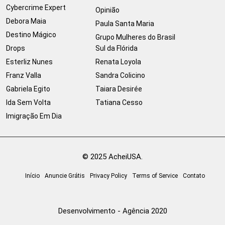
Cybercrime Expert
Opinião
Debora Maia
Paula Santa Maria
Destino Mágico
Grupo Mulheres do Brasil
Drops
Sul da Flórida
Esterliz Nunes
Renata Loyola
Franz Valla
Sandra Colicino
Gabriela Egito
Taiara Desirée
Ida Sem Volta
Tatiana Cesso
Imigração Em Dia
© 2025 AcheiUSA.
Início
Anuncie Grátis
Privacy Policy
Terms of Service
Contato
Desenvolvimento - Agência 2020