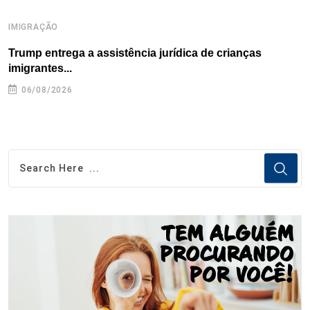
IMIGRAÇÃO
I
Trump entrega a assistência jurídica de crianças
E
imigrantes...
e
06/08/2026