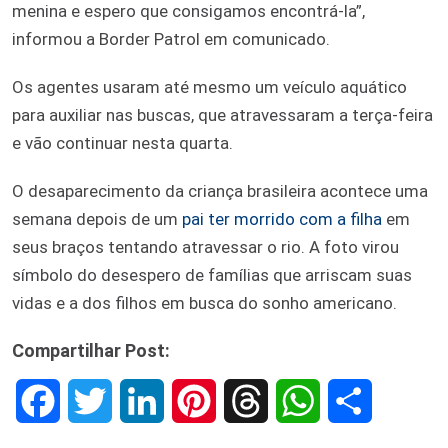
menina e espero que consigamos encontrá-la”,
informou a Border Patrol em comunicado.
Os agentes usaram até mesmo um veículo aquático
para auxiliar nas buscas, que atravessaram a terça-feira
e vão continuar nesta quarta.
O desaparecimento da criança brasileira acontece uma
semana depois de um
pai ter morrido com a filha
em
seus braços tentando atravessar o rio. A foto virou
símbolo do desespero de famílias que arriscam suas
vidas e a dos filhos em busca do sonho americano.
Compartilhar Post:
F
T
L
P
T
W
S
a
w
i
i
h
h
h