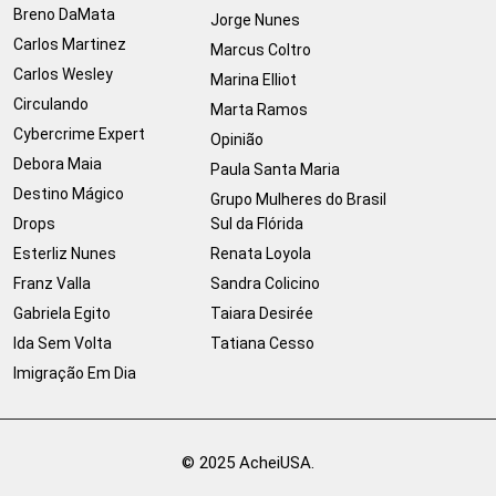
Breno DaMata
Jorge Nunes
Carlos Martinez
Marcus Coltro
Carlos Wesley
Marina Elliot
Circulando
Marta Ramos
Cybercrime Expert
Opinião
Debora Maia
Paula Santa Maria
Destino Mágico
Grupo Mulheres do Brasil
Drops
Sul da Flórida
Esterliz Nunes
Renata Loyola
Franz Valla
Sandra Colicino
Gabriela Egito
Taiara Desirée
Ida Sem Volta
Tatiana Cesso
Imigração Em Dia
© 2025 AcheiUSA.