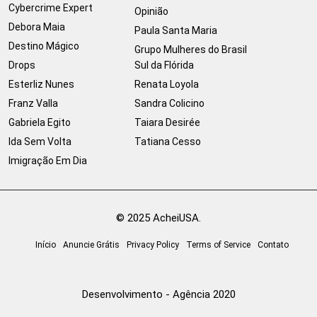
Cybercrime Expert
Opinião
Debora Maia
Paula Santa Maria
Destino Mágico
Grupo Mulheres do Brasil
Drops
Sul da Flórida
Esterliz Nunes
Renata Loyola
Franz Valla
Sandra Colicino
Gabriela Egito
Taiara Desirée
Ida Sem Volta
Tatiana Cesso
Imigração Em Dia
© 2025 AcheiUSA.
Início
Anuncie Grátis
Privacy Policy
Terms of Service
Contato
Desenvolvimento - Agência 2020