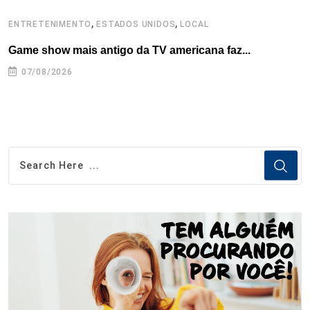
,
,
ENTRETENIMENTO
ESTADOS UNIDOS
LOCAL
L
Game show mais antigo da TV americana faz...
I
se
07/08/2026