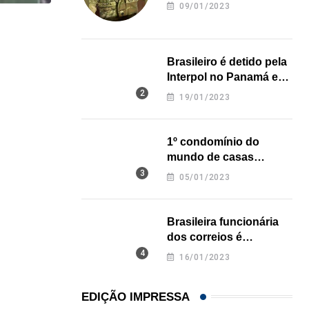
revela onde deixou o
09/01/2023
corpo
,
BRASIL
ESTADOS UNIDOS
Peças de armas saíam da Flórida para o...
Brasileiro é detido pela
Interpol no Panamá e
05/08/2026
pode pegar prisão
19/01/2023
perpétua nos EUA
1º condomínio do
mundo de casas
impressas em 3D é
05/01/2023
inaugurado no Texas
Brasileira funcionária
dos correios é
assassinada a facadas
16/01/2023
na Califórnia
EDIÇÃO IMPRESSA