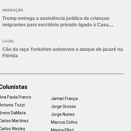
IMIGRAÇÃO
Trump entrega a assistência jurídica de crianças
imigrantes para escritório privado ligado à Casa
Branca
LOCAL
Cão da raça Yorkshire sobrevive a ataque de jacaré na
Flórida
Colunistas
Ana Paula Franco
Jamari França
Antonio Tozzi
Jorge Grosso
Breno DaMata
Jorge Nunes
Carlos Martinez
Marcus Coltro
Carlos Wesley
Marina Elliot