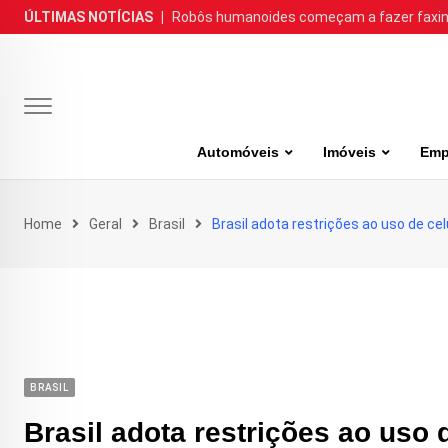
Skip
ÚLTIMAS NOTÍCIAS
|
Robôs humanoides começam a fazer faxina
to
content
Automóveis
Imóveis
Emp
Home
Geral
Brasil
Brasil adota restrições ao uso de ce
BRASIL
Brasil adota restrições ao uso