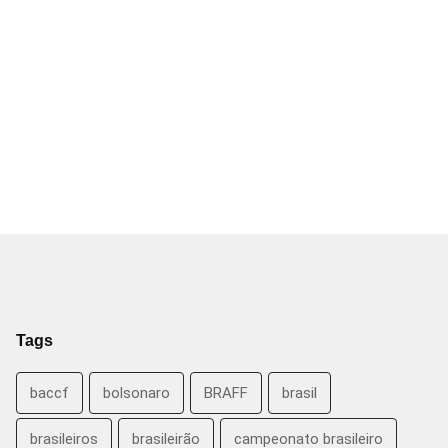
Tags
baccf
bolsonaro
BRAFF
brasil
brasileiros
brasileirão
campeonato brasileiro