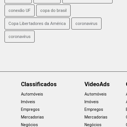
conexão UF
copa do brasil
Copa Libertadores da América
coronavirus
coronavírus
Classificados
VideoAds
Automóveis
Automóveis
Imóveis
Imóveis
Empregos
Empregos
Mercadorias
Mercadorias
Negócios
Negócios