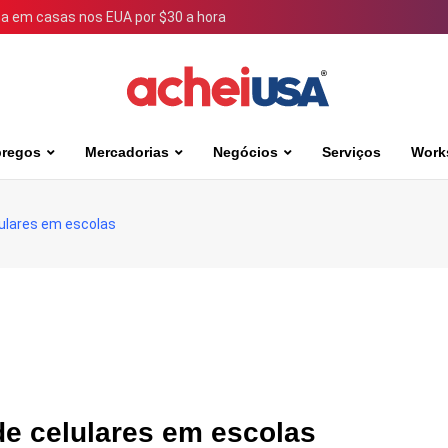
 em casas nos EUA por $30 a hora
regos
Mercadorias
Negócios
Serviços
Work
lulares em escolas
 de celulares em escolas