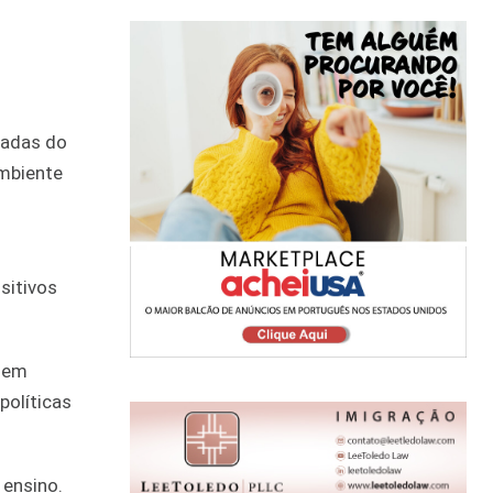
ivadas do
ambiente
sitivos
o em
políticas
 ensino.