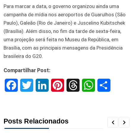
Para marcar a data, o governo organizou ainda uma
campanha de mídia nos aeroportos de Guarulhos (São
Paulo), Galeão (Rio de Janeiro) e Juscelino Kubitschek
(Brasília). Além disso, no fim da tarde de sexta-feira,
uma projeção será feita no Museu da República, em
Brasília, com as principais mensagens da Presidência
brasileira do G20.
Compartilhar Post:
F
T
L
P
T
W
S
a
w
i
i
h
h
h
c
i
n
n
r
a
a
Posts Relacionados
e
t
k
t
e
t
r