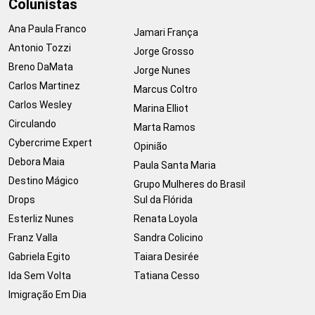
Colunistas
Ana Paula Franco
Jamari França
Antonio Tozzi
Jorge Grosso
Breno DaMata
Jorge Nunes
Carlos Martinez
Marcus Coltro
Carlos Wesley
Marina Elliot
Circulando
Marta Ramos
Cybercrime Expert
Opinião
Debora Maia
Paula Santa Maria
Destino Mágico
Grupo Mulheres do Brasil
Drops
Sul da Flórida
Esterliz Nunes
Renata Loyola
Franz Valla
Sandra Colicino
Gabriela Egito
Taiara Desirée
Ida Sem Volta
Tatiana Cesso
Imigração Em Dia