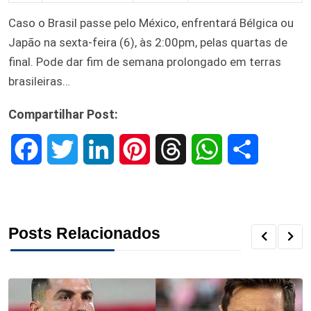
Caso o Brasil passe pelo México, enfrentará Bélgica ou
Japão na sexta-feira (6), às 2:00pm, pelas quartas de
final. Pode dar fim de semana prolongado em terras
brasileiras…
Compartilhar Post:
F
T
L
P
T
W
S
a
w
i
i
h
h
h
c
i
n
n
r
a
a
Posts Relacionados
e
t
k
t
e
t
r
b
t
e
e
a
s
e
o
e
d
r
d
A