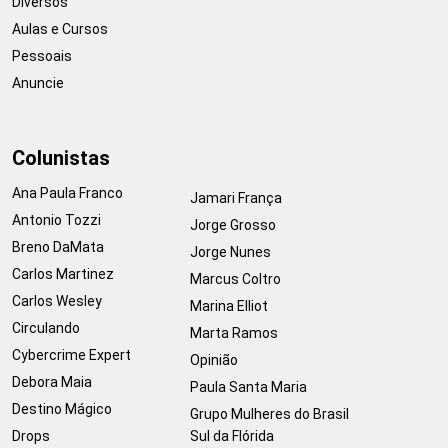
Diversos
Aulas e Cursos
Pessoais
Anuncie
Colunistas
Ana Paula Franco
Jamari França
Antonio Tozzi
Jorge Grosso
Breno DaMata
Jorge Nunes
Carlos Martinez
Marcus Coltro
Carlos Wesley
Marina Elliot
Circulando
Marta Ramos
Cybercrime Expert
Opinião
Debora Maia
Paula Santa Maria
Destino Mágico
Grupo Mulheres do Brasil
Drops
Sul da Flórida