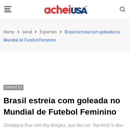
Skip
to
content
Home
Geral
Esportes
Brasil estreia com goleada no
Mundial de Futebol Feminino
ESPORTES
Brasil estreia com goleada no
Mundial de Futebol Feminino
Destaque fica com Ary Borges, que fez um "hat-trick"e deu