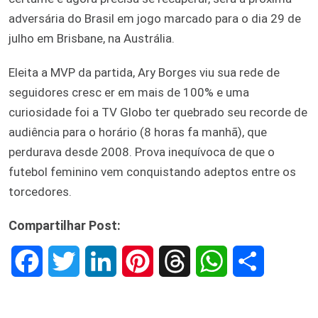
adversária do Brasil em jogo marcado para o dia 29 de
julho em Brisbane, na Austrália.
Eleita a MVP da partida, Ary Borges viu sua rede de
seguidores cresc er em mais de 100% e uma
curiosidade foi a TV Globo ter quebrado seu recorde de
audiência para o horário (8 horas fa manhã), que
perdurava desde 2008. Prova inequívoca de que o
futebol feminino vem conquistando adeptos entre os
torcedores.
Compartilhar Post:
F
T
L
P
T
W
S
a
w
i
i
h
h
h