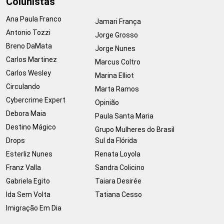
Colunistas
Ana Paula Franco
Jamari França
Antonio Tozzi
Jorge Grosso
Breno DaMata
Jorge Nunes
Carlos Martinez
Marcus Coltro
Carlos Wesley
Marina Elliot
Circulando
Marta Ramos
Cybercrime Expert
Opinião
Debora Maia
Paula Santa Maria
Destino Mágico
Grupo Mulheres do Brasil
Drops
Sul da Flórida
Esterliz Nunes
Renata Loyola
Franz Valla
Sandra Colicino
Gabriela Egito
Taiara Desirée
Ida Sem Volta
Tatiana Cesso
Imigração Em Dia