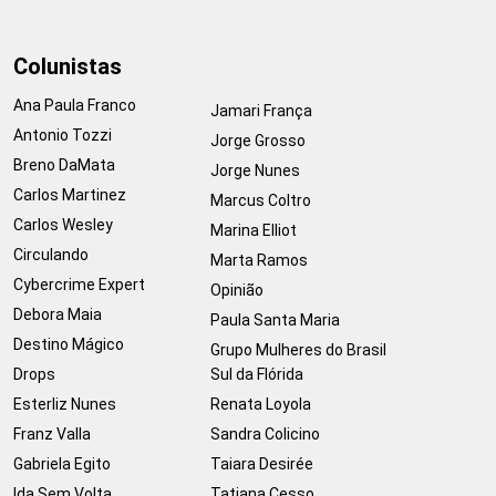
Colunistas
Ana Paula Franco
Jamari França
Antonio Tozzi
Jorge Grosso
Breno DaMata
Jorge Nunes
Carlos Martinez
Marcus Coltro
Carlos Wesley
Marina Elliot
Circulando
Marta Ramos
Cybercrime Expert
Opinião
Debora Maia
Paula Santa Maria
Destino Mágico
Grupo Mulheres do Brasil
Drops
Sul da Flórida
Esterliz Nunes
Renata Loyola
Franz Valla
Sandra Colicino
Gabriela Egito
Taiara Desirée
Ida Sem Volta
Tatiana Cesso