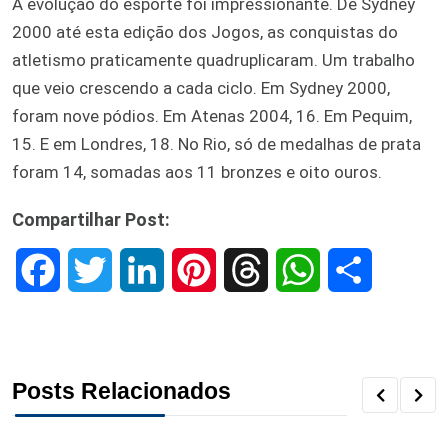
A evolução do esporte foi impressionante. De Sydney
2000 até esta edição dos Jogos, as conquistas do
atletismo praticamente quadruplicaram. Um trabalho
que veio crescendo a cada ciclo. Em Sydney 2000,
foram nove pódios. Em Atenas 2004, 16. Em Pequim,
15. E em Londres, 18. No Rio, só de medalhas de prata
foram 14, somadas aos 11 bronzes e oito ouros.
Compartilhar Post:
F
T
L
P
T
W
S
a
w
i
i
h
h
h
c
i
n
n
r
a
a
Posts Relacionados
e
t
k
t
e
t
r
b
t
e
e
a
s
e