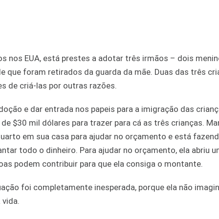
nos nos EUA, está prestes a adotar três irmãos – dois meni
 que foram retirados da guarda da mãe. Duas das três cr
s de criá-las por outras razões.
doção e dar entrada nos papeis para a imigração das crianç
de $30 mil dólares para trazer para cá as três crianças. Mar
 quarto em sua casa para ajudar no orçamento e está fazen
ntar todo o dinheiro. Para ajudar no orçamento, ela abriu 
as podem contribuir para que ela consiga o montante.
tuação foi completamente inesperada, porque ela não imagi
 vida.