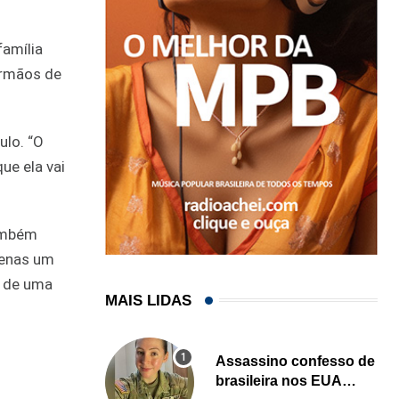
família
irmãos de
ulo. “O
ue ela vai
também
penas um
o de uma
MAIS LIDAS
Assassino confesso de
brasileira nos EUA