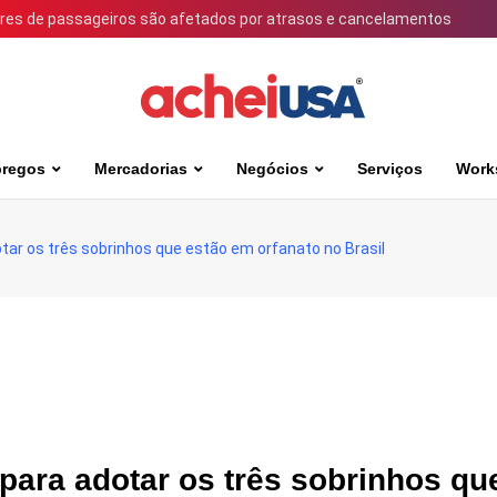
ares de passageiros são afetados por atrasos e cancelamentos
regos
Mercadorias
Negócios
Serviços
Work
otar os três sobrinhos que estão em orfanato no Brasil
 para adotar os três sobrinhos qu