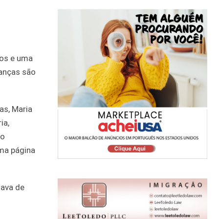
nos e uma
ianças são
as, Maria
ia,
do
uma página
nava de