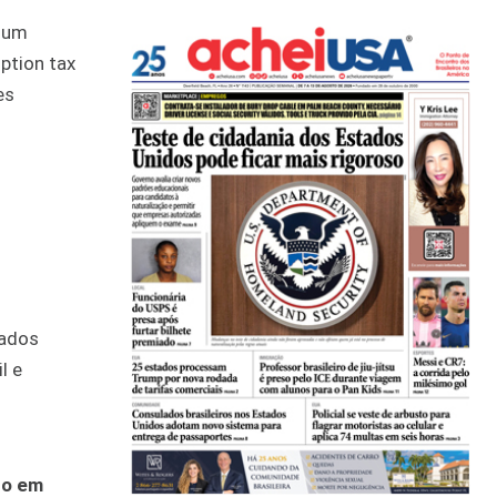
r um
ption tax
es
tados
l e
do em