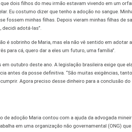
ndo que dois filhos do meu irmão estavam vivendo em um orf
telar. Eu costumo dizer que tenho a adoção no sangue. Min
e fossem minhas filhas. Depois vieram minhas filhas de s
 decidi adotá-las”.
não é sobrinho de Maria, mas ela não vê sentido em adotar 
ês para cá, quero dar a eles um futuro, uma família”.
s em outubro deste ano. A legislação brasileira exige que el
a antes da posse definitiva. “São muitas exigências, tanto
 cumprir. Agora preciso desse dinheiro para a conclusão do
co de adoção Maria contou com a ajuda da advogada mineir
e trabalha em uma organização não governamental (ONG) qu