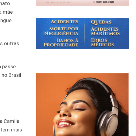
anato
ha mãe
angue.
as outras
a passe
 no Brasil
a Camila
e tem mais