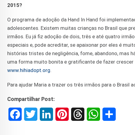
2015?
O programa de adoção da Hand In Hand foi implementad
adolescentes. Existem muitas crianças no Brasil que pr
irmãos. Eu já fiz adoção de dois, três e até quatro irm
especiais e, pode acreditar, se apaixonar por eles é mui
histórias tristes de negligência, fome, abandono, mas h
uma forma muito bonita e gratificante de fazer crescer 
www.hihiadopt.org
.
Para ajudar Maria a trazer os três irmãos para o Brasil 
Compartilhar Post:
F
T
L
P
T
W
S
a
w
i
i
h
h
h