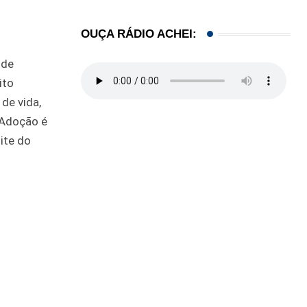
OUÇA RÁDIO ACHEI:
 de
ito
 de vida,
. Adoção é
ite do