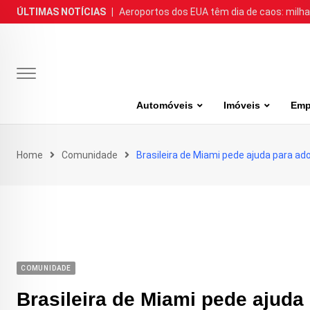
Skip
ÚLTIMAS NOTÍCIAS
|
Aeroportos dos EUA têm dia de caos: milh
to
content
Automóveis
Imóveis
Emp
Home
Comunidade
Brasileira de Miami pede ajuda para ad
COMUNIDADE
Brasileira de Miami pede ajuda