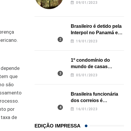
revela onde deixou o
09/01/2023
corpo
Brasileiro é detido pela
ferença
Interpol no Panamá e
pode pegar prisão
ericano.
19/01/2023
perpétua nos EUA
1º condomínio do
mundo de casas
o depende
impressas em 3D é
05/01/2023
 tem que
inaugurado no Texas
mo são
cessamento
Brasileira funcionária
dos correios é
processo.
assassinada a facadas
nto por
16/01/2023
na Califórnia
 taxa de
EDIÇÃO IMPRESSA