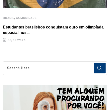
,
BRASIL
COMUNIDADE
C
Estudantes brasileiros conquistam ouro em olimpíada
P
espacial nos...
06/08/2026