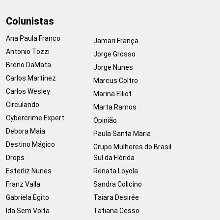
Colunistas
Ana Paula Franco
Jamari França
Antonio Tozzi
Jorge Grosso
Breno DaMata
Jorge Nunes
Carlos Martinez
Marcus Coltro
Carlos Wesley
Marina Elliot
Circulando
Marta Ramos
Cybercrime Expert
Opinião
Debora Maia
Paula Santa Maria
Destino Mágico
Grupo Mulheres do Brasil
Drops
Sul da Flórida
Esterliz Nunes
Renata Loyola
Franz Valla
Sandra Colicino
Gabriela Egito
Taiara Desirée
Ida Sem Volta
Tatiana Cesso