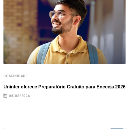
o
e
d
r
d
A
o
r
I
e
s
p
k
n
s
p
t
COMUNIDADE
B
Uninter oferece Preparatório Gratuito para Encceja 2026
E
e
06/08/2026