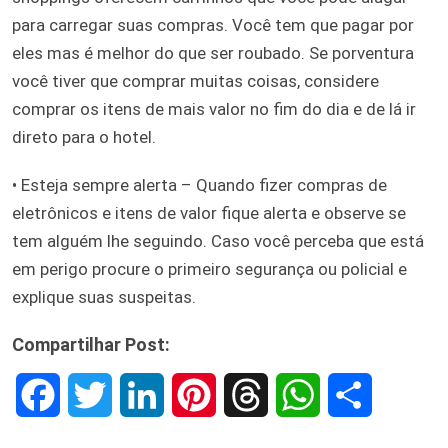
para carregar suas compras. Você tem que pagar por
eles mas é melhor do que ser roubado. Se porventura
você tiver que comprar muitas coisas, considere
comprar os itens de mais valor no fim do dia e de lá ir
direto para o hotel.
• Esteja sempre alerta – Quando fizer compras de
eletrônicos e itens de valor fique alerta e observe se
tem alguém lhe seguindo. Caso você perceba que está
em perigo procure o primeiro segurança ou policial e
explique suas suspeitas.
Compartilhar Post:
F
T
L
P
T
W
S
a
w
i
i
h
h
h