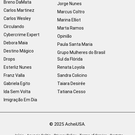
Breno DaMata
Jorge Nunes
Carlos Martinez
Marcus Coltro
Carlos Wesley
Marina Elliot
Circulando
Marta Ramos
Cybercrime Expert
Opinião
Debora Maia
Paula Santa Maria
Destino Mágico
Grupo Mulheres do Brasil
Drops
Sul da Flórida
Esterliz Nunes
Renata Loyola
Franz Valla
Sandra Colicino
Gabriela Egito
Taiara Desirée
Ida Sem Volta
Tatiana Cesso
Imigração Em Dia
© 2025 AcheiUSA.