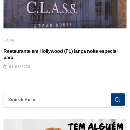
LOCAL
L
Restaurante em Hollywood (FL) lança noite especial
S
para...
05/08/2026