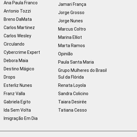
Ana Paula Franco
Jamari França
Antonio Tozzi
Jorge Grosso
Breno DaMata
Jorge Nunes
Carlos Martinez
Marcus Coltro
Carlos Wesley
Marina Elliot
Circulando
Marta Ramos
Cybercrime Expert
Opinião
Debora Maia
Paula Santa Maria
Destino Mágico
Grupo Mulheres do Brasil
Drops
Sul da Flórida
Esterliz Nunes
Renata Loyola
Franz Valla
Sandra Colicino
Gabriela Egito
Taiara Desirée
Ida Sem Volta
Tatiana Cesso
Imigração Em Dia