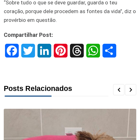
“Sobre tudo o que se deve guardar, guarda o teu
coração, porque dele procedem as fontes da vida”, diz o
provérbio em questão.
Compartilhar Post:
F
T
L
P
T
W
S
a
w
i
i
h
h
h
c
i
n
n
r
a
a
Posts Relacionados
e
t
k
t
e
t
r
b
t
e
e
a
s
e
o
e
d
r
d
A
o
r
I
e
s
p