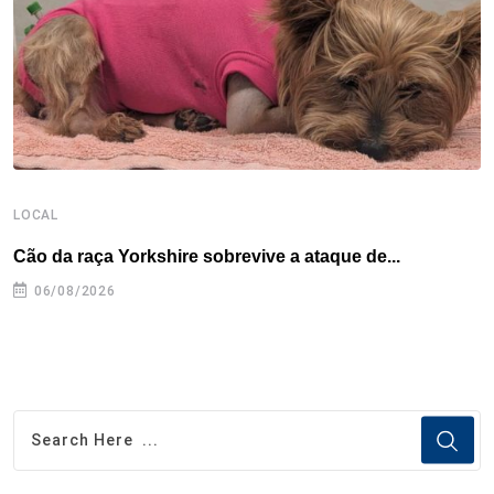
k
n
s
p
t
LOCAL
E
Cão da raça Yorkshire sobrevive a ataque de...
C
e
06/08/2026