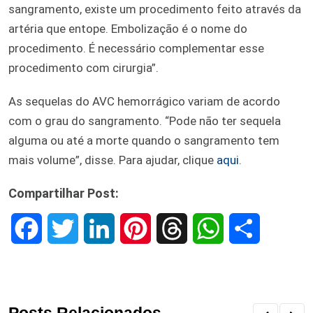
sangramento, existe um procedimento feito através da
artéria que entope. Embolização é o nome do
procedimento. É necessário complementar esse
procedimento com cirurgia”.
As sequelas do AVC hemorrágico variam de acordo
com o grau do sangramento. “Pode não ter sequela
alguma ou até a morte quando o sangramento tem
mais volume”, disse. Para ajudar, clique
aqui
.
Compartilhar Post:
F
T
L
P
T
W
S
a
w
i
i
h
h
h
c
i
n
n
r
a
a