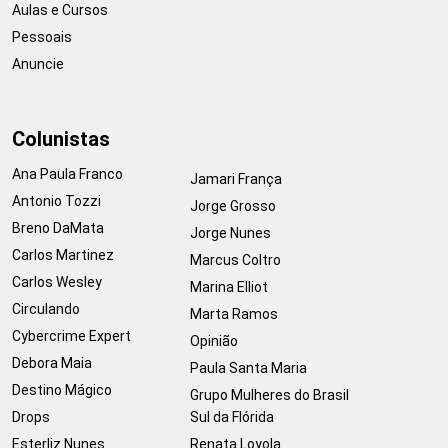
Aulas e Cursos
Pessoais
Anuncie
Colunistas
Ana Paula Franco
Jamari França
Antonio Tozzi
Jorge Grosso
Breno DaMata
Jorge Nunes
Carlos Martinez
Marcus Coltro
Carlos Wesley
Marina Elliot
Circulando
Marta Ramos
Cybercrime Expert
Opinião
Debora Maia
Paula Santa Maria
Destino Mágico
Grupo Mulheres do Brasil
Drops
Sul da Flórida
Esterliz Nunes
Renata Loyola