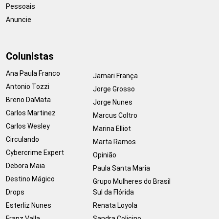
Pessoais
Anuncie
Colunistas
Ana Paula Franco
Jamari França
Antonio Tozzi
Jorge Grosso
Breno DaMata
Jorge Nunes
Carlos Martinez
Marcus Coltro
Carlos Wesley
Marina Elliot
Circulando
Marta Ramos
Cybercrime Expert
Opinião
Debora Maia
Paula Santa Maria
Destino Mágico
Grupo Mulheres do Brasil
Drops
Sul da Flórida
Esterliz Nunes
Renata Loyola
Franz Valla
Sandra Colicino