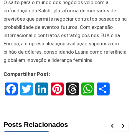
O salto para o mundo dos negócios veio com a
cofundação da Kalshi, plataforma de mercados de
previsões que permite negociar contratos baseados na
probabilidade de eventos futuros. Com expansão
internacional e contratos estratégicos nos EUA e na
Europa, a empresa alcançou avaliação superior a um
bilhão de dólares, consolidando Luana como referência
global em inovação e liderança feminina.
Compartilhar Post:
F
T
L
P
T
W
S
a
w
i
i
h
h
h
c
i
n
n
r
a
a
Posts Relacionados
e
t
k
t
e
t
r