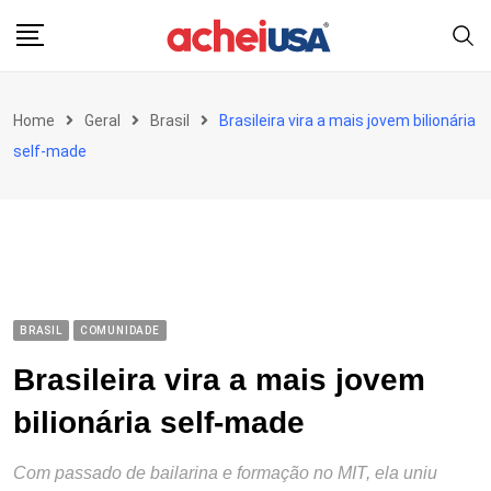
Skip
to
content
Home
Geral
Brasil
Brasileira vira a mais jovem bilionária
self-made
BRASIL
COMUNIDADE
Brasileira vira a mais jovem
bilionária self-made
Com passado de bailarina e formação no MIT, ela uniu