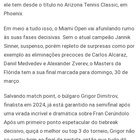
ele tem desde o título no Arizona Tennis Classic, em
Phoenix.
Em meio a tudo isso, o Miami Open vai afunilando rumo
às suas fases decisivas. Sem o atual campeão Jannik
Sinner, suspenso, porém repleto de surpresas como por
exemplo as eliminações precoces de Carlos Alcaraz,
Daniil Medvedev e Alexander Zverev, o Masters da
Flórida tem a sua final marcada para domingo, 30 de
março.
Salvando match point, o búlgaro Grigor Dimitrov,
finalista em 2024, já está garantido na semifinal após
uma virada incrível e dramática sobre Fran Cerúndolo.
Após um primeiro ponto espetacular do tiebreak
decisivo, quiçá o melhor ou top 3 do torneio, Grigor não
se sentiu bem ao final da partida, então que tudo dê