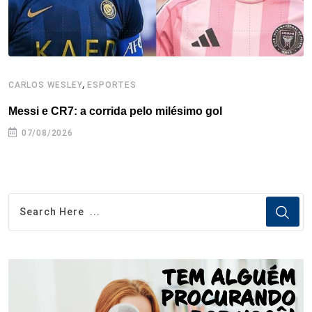
,
CARLOS WESLEY
ESPORTES
C
Messi e CR7: a corrida pelo milésimo gol
C
07/08/2026