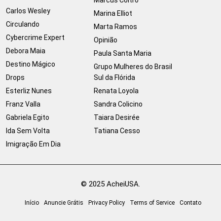
Carlos Wesley
Marina Elliot
Circulando
Marta Ramos
Cybercrime Expert
Opinião
Debora Maia
Paula Santa Maria
Destino Mágico
Grupo Mulheres do Brasil
Drops
Sul da Flórida
Esterliz Nunes
Renata Loyola
Franz Valla
Sandra Colicino
Gabriela Egito
Taiara Desirée
Ida Sem Volta
Tatiana Cesso
Imigração Em Dia
© 2025 AcheiUSA.
Início
Anuncie Grátis
Privacy Policy
Terms of Service
Contato