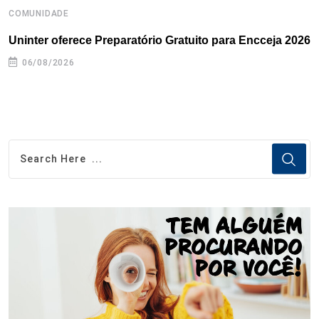
COMUNIDADE
B
Uninter oferece Preparatório Gratuito para Encceja 2026
E
e
06/08/2026