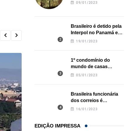
revela onde deixou o
09/01/2023
corpo
Brasileiro é detido pela
Interpol no Panamá e
pode pegar prisão
19/01/2023
perpétua nos EUA
1º condomínio do
mundo de casas
impressas em 3D é
05/01/2023
inaugurado no Texas
Brasileira funcionária
dos correios é
assassinada a facadas
16/01/2023
na Califórnia
EDIÇÃO IMPRESSA