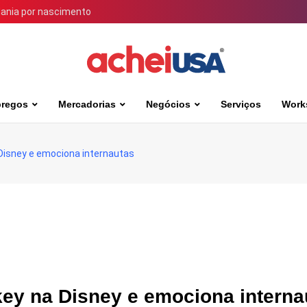
dania por nascimento
regos
Mercadorias
Negócios
Serviços
Work
 Disney e emociona internautas
key na Disney e emociona interna