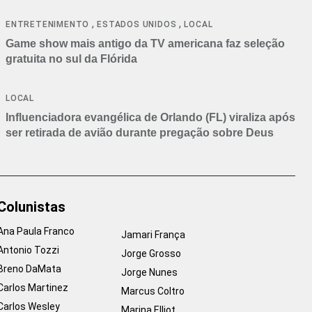
,
,
ENTRETENIMENTO
ESTADOS UNIDOS
LOCAL
Game show mais antigo da TV americana faz seleção
gratuita no sul da Flórida
LOCAL
Influenciadora evangélica de Orlando (FL) viraliza após
ser retirada de avião durante pregação sobre Deus
Colunistas
Ana Paula Franco
Jamari França
Antonio Tozzi
Jorge Grosso
Breno DaMata
Jorge Nunes
Carlos Martinez
Marcus Coltro
Carlos Wesley
Marina Elliot