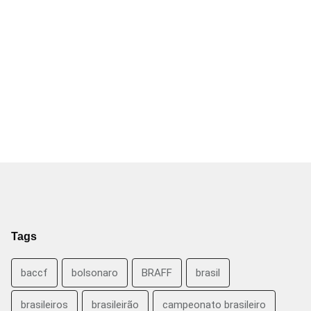
Tags
baccf
bolsonaro
BRAFF
brasil
brasileiros
brasileirão
campeonato brasileiro