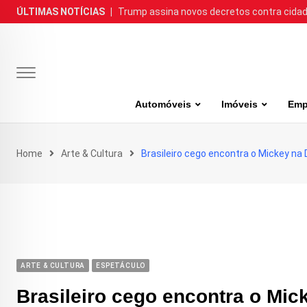
Skip
ÚLTIMAS NOTÍCIAS
|
Trump assina novos decretos contra cida
to
content
Automóveis
Imóveis
Emp
Home
Arte & Cultura
Brasileiro cego encontra o Mickey na
ARTE & CULTURA
ESPETÁCULO
Brasileiro cego encontra o Mic