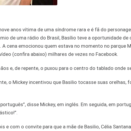
os nove anos vítima de uma síndrome rara e é fã do personag
io de uma rádio do Brasil, Basílio teve a oportunidade de 
do. A cena emocionou quem estava no momento no parque 
deo (confira abaixo) milhares de vezes no Facebook.
os e, de repente, o puxou para o centro do tablado onde se
e, o Mickey incentivou que Basilio tocasse suas orelhas, f
português”, disse Mickey, em inglês. Em seguida, em portug
stico!”.
s e com o convite para que a mãe de Basilio, Célia Santana,