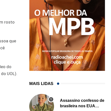
um rosto
essoa que
ocê
ídeo do
 do UOL).
MAIS LIDAS
Assassino confesso de
brasileira nos EUA