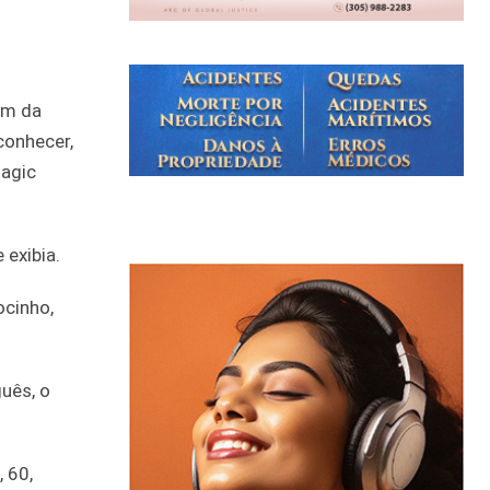
em da
conhecer,
Magic
 exibia.
ocinho,
uês, o
 60,