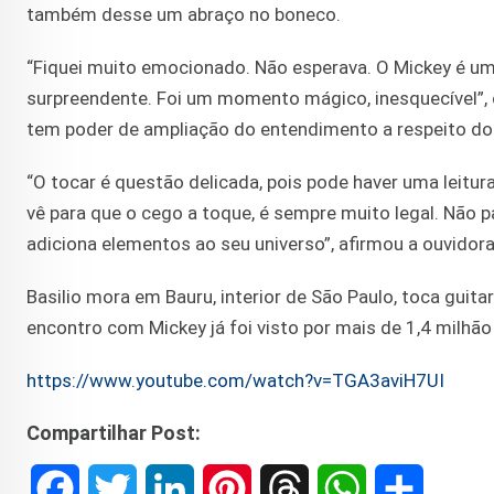
também desse um abraço no boneco.
“Fiquei muito emocionado. Não esperava. O Mickey é um
surpreendente. Foi um momento mágico, inesquecível”, 
tem poder de ampliação do entendimento a respeito do 
“O tocar é questão delicada, pois pode haver uma leitur
vê para que o cego a toque, é sempre muito legal. Não p
adiciona elementos ao seu universo”, afirmou a ouvidora
Basilio mora em Bauru, interior de São Paulo, toca guita
encontro com Mickey já foi visto por mais de 1,4 mil
https://www.youtube.com/watch?v=TGA3aviH7UI
Compartilhar Post:
F
T
L
P
T
W
S