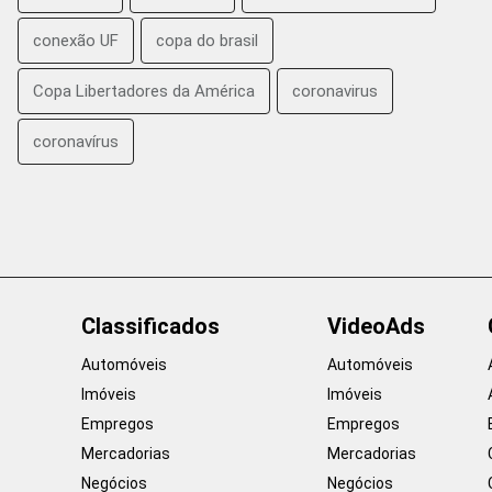
conexão UF
copa do brasil
Copa Libertadores da América
coronavirus
coronavírus
Classificados
VideoAds
Automóveis
Automóveis
Imóveis
Imóveis
Empregos
Empregos
Mercadorias
Mercadorias
Negócios
Negócios