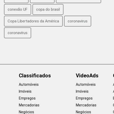
conexão UF
copa do brasil
Copa Libertadores da América
coronavirus
coronavírus
Classificados
VideoAds
Automóveis
Automóveis
Imóveis
Imóveis
Empregos
Empregos
Mercadorias
Mercadorias
Negócios
Negócios