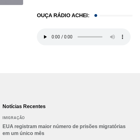
OUÇA RÁDIO ACHEI:
,
BRASIL
COMUNIDADE
Estudantes brasileiros conquistam ouro em olimpí
06/08/2026
Notícias Recentes
IMIGRAÇÃO
EUA registram maior número de prisões migratórias
em um único mês