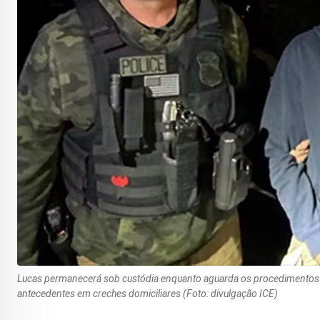
Lucas permanecerá sob custódia enquanto aguarda os procedimentos im
antecedentes em creches domiciliares (Foto: divulgação ICE)