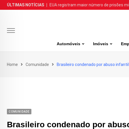
Skip
ÚLTIMAS NOTÍCIAS
|
EUA registram maior número de prisões m
to
content
Automóveis
Imóveis
Emp
Home
Comunidade
Brasileiro condenado por abuso infant
COMUNIDADE
Brasileiro condenado por abuso 