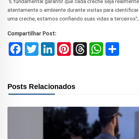
“É fundamental garantir que cada creche seja realmente 
atentamente o ambiente durante visitas para identificar
uma creche, estamos confiando suas vidas a terceiros”,
Compartilhar Post:
F
T
L
P
T
W
S
a
w
i
i
h
h
h
c
i
n
n
r
a
a
Posts Relacionados
e
t
k
t
e
t
r
b
t
e
e
a
s
e
o
e
d
r
d
A
o
r
I
e
s
p