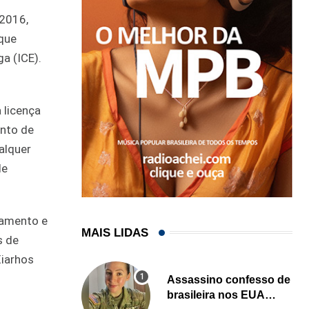
 2016,
 que
a (ICE).
 licença
ento de
alquer
de
iamento e
MAIS LIDAS
s de
Xiarhos
Assassino confesso de
brasileira nos EUA