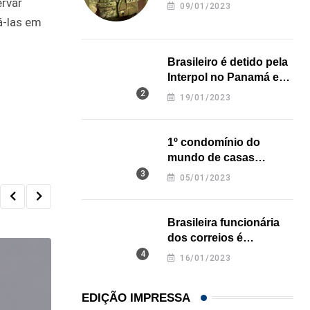
revela onde deixou o
ervar
09/01/2023
corpo
á-las em
Brasileiro é detido pela
Interpol no Panamá e
pode pegar prisão
19/01/2023
perpétua nos EUA
1º condomínio do
mundo de casas
impressas em 3D é
05/01/2023
inaugurado no Texas
Brasileira funcionária
dos correios é
assassinada a facadas
16/01/2023
na Califórnia
EDIÇÃO IMPRESSA