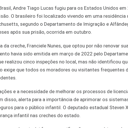
rasil, Andre Tiago Lucas fugiu para os Estados Unidos em
são. O brasileiro foi localizado vivendo em uma residência
husetts, segundo o Departamento de Imigração e Alfândeg
meses após sua prisão, ocorrida em outubro.
ia da creche, Franciele Nunes, que optou por não renovar sua
ento havia sido emitida em março de 2022 pelo Departam
 realizou cinco inspeções no local, mas não identificou qu
gão exige que todos os moradores ou visitantes frequentes 
edentes.
cações e a necessidade de melhorar os processos de licenc
ém disso, alerta para a importância de aprimorar os sistema
guros para o público infantil. O deputado estadual Steven 
ança infantil nas creches do estado.