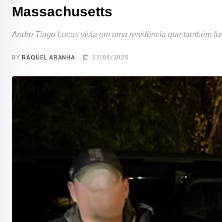
Massachusetts
Andre Tiago Lucas vivia em uma residência que também fu
BY
RAQUEL ARANHA
07/05/2025