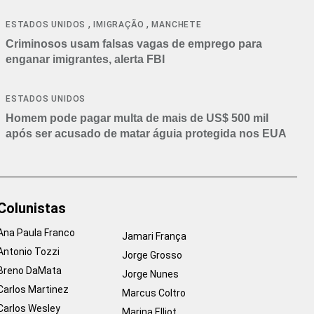
,
,
ESTADOS UNIDOS
IMIGRAÇÃO
MANCHETE
Criminosos usam falsas vagas de emprego para
enganar imigrantes, alerta FBI
ESTADOS UNIDOS
Homem pode pagar multa de mais de US$ 500 mil
após ser acusado de matar águia protegida nos EUA
Colunistas
Ana Paula Franco
Jamari França
Antonio Tozzi
Jorge Grosso
Breno DaMata
Jorge Nunes
Carlos Martinez
Marcus Coltro
Carlos Wesley
Marina Elliot