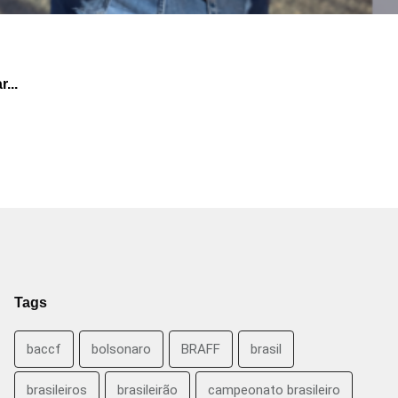
...
Tags
baccf
bolsonaro
BRAFF
brasil
brasileiros
brasileirão
campeonato brasileiro