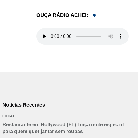
IMIGRAÇÃO
OUÇA RÁDIO ACHEI:
Atleta libertada na Flórida e denúncia de água...
05/08/2026
Notícias Recentes
LOCAL
Restaurante em Hollywood (FL) lança noite especial
para quem quer jantar sem roupas