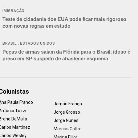
IMIGRAÇÃO
Teste de cidadania dos EUA pode ficar mais rigoroso
com novas regras em estudo
,
BRASIL
ESTADOS UNIDOS
Peças de armas saíam da Flórida para o Brasil: idoso é
preso em SP suspeito de abastecer esquema
criminoso
Colunistas
Ana Paula Franco
Jamari França
Antonio Tozzi
Jorge Grosso
Breno DaMata
Jorge Nunes
Carlos Martinez
Marcus Coltro
Carlos Wesley
Marina Elliot