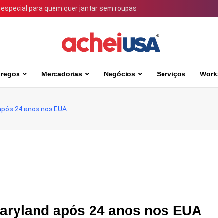
 especial para quem quer jantar sem roupas
regos
Mercadorias
Negócios
Serviços
Work
 após 24 anos nos EUA
 Maryland após 24 anos nos EUA