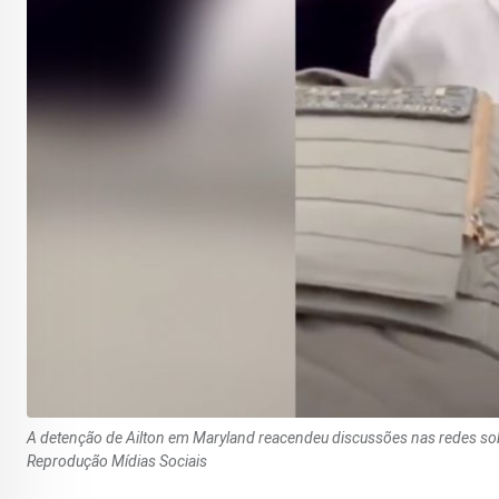
A detenção de Ailton em Maryland reacendeu discussões nas redes sobre
Reprodução Mídias Sociais