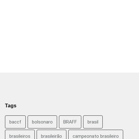
Tags
baccf
bolsonaro
BRAFF
brasil
brasileiros
brasileirão
campeonato brasileiro