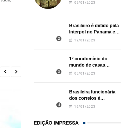
revela onde deixou o
09/01/2023
corpo
Brasileiro é detido pela
Interpol no Panamá e
pode pegar prisão
19/01/2023
perpétua nos EUA
1º condomínio do
mundo de casas
impressas em 3D é
05/01/2023
inaugurado no Texas
Brasileira funcionária
dos correios é
assassinada a facadas
16/01/2023
na Califórnia
EDIÇÃO IMPRESSA