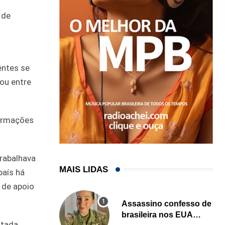
 de
entes se
ou entre
formações
rabalhava
MAIS LIDAS
país há
 de apoio
Assassino confesso de
brasileira nos EUA
itada,