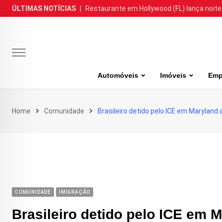
Skip
ÚLTIMAS NOTÍCIAS
|
Restaurante em Hollywood (FL) lança noite
to
content
Automóveis
Imóveis
Emp
Home
Comunidade
Brasileiro detido pelo ICE em Maryland
COMUNIDADE
IMIGRAÇÃO
Brasileiro detido pelo ICE em