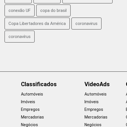
conexão UF
copa do brasil
Copa Libertadores da América
coronavirus
coronavírus
Classificados
VideoAds
Automóveis
Automóveis
Imóveis
Imóveis
Empregos
Empregos
Mercadorias
Mercadorias
Negócios
Negócios