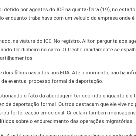
i detido por agentes do ICE na quinta-feira (19), no estado
dado enquanto trabalhava com um veículo da empresa onde é
ado, na viatura do ICE. No registro, Ailton pergunta aos ag
ando ter dinheiro no carro. O trecho rapidamente se espalh
artilhamentos.
 e dois filhos nascidos nos EUA. Até o momento, não há in
o de eventual processo formal de deportação.
stionando o fato da abordagem ter ocorrido enquanto ele t
ez de deportação formal. Outros destacam que ele vive no 
gerou forte reação emocional. Circulam também mensagens
políticos sobre o endurecimento das operações migratórias.
 EUA está ciente do caso e presta assistência quando solic