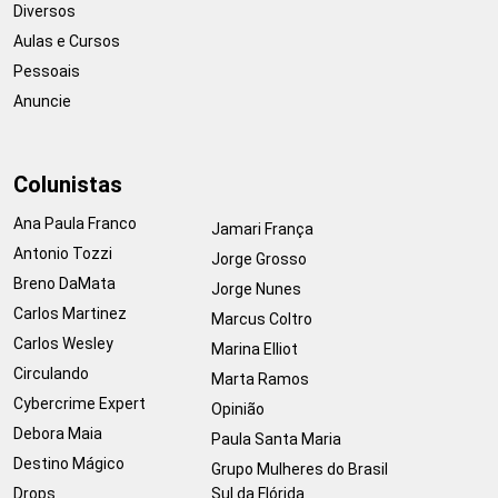
Diversos
Aulas e Cursos
Pessoais
Anuncie
Colunistas
Ana Paula Franco
Jamari França
Antonio Tozzi
Jorge Grosso
Breno DaMata
Jorge Nunes
Carlos Martinez
Marcus Coltro
Carlos Wesley
Marina Elliot
Circulando
Marta Ramos
Cybercrime Expert
Opinião
Debora Maia
Paula Santa Maria
Destino Mágico
Grupo Mulheres do Brasil
Drops
Sul da Flórida