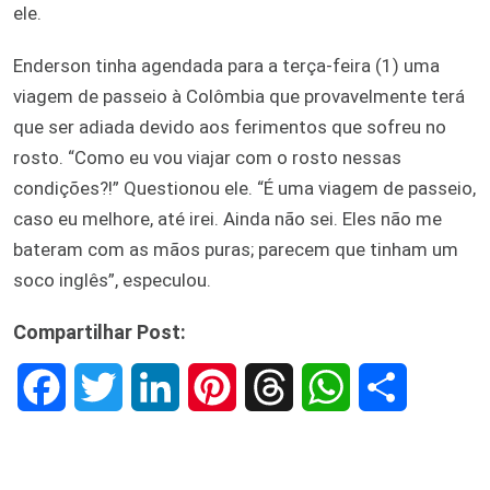
ele.
Enderson tinha agendada para a terça-feira (1) uma
viagem de passeio à Colômbia que provavelmente terá
que ser adiada devido aos ferimentos que sofreu no
rosto. “Como eu vou viajar com o rosto nessas
condições?!” Questionou ele. “É uma viagem de passeio,
caso eu melhore, até irei. Ainda não sei. Eles não me
bateram com as mãos puras; parecem que tinham um
soco inglês”, especulou.
Compartilhar Post:
F
T
L
P
T
W
S
a
w
i
i
h
h
h
c
i
n
n
r
a
a