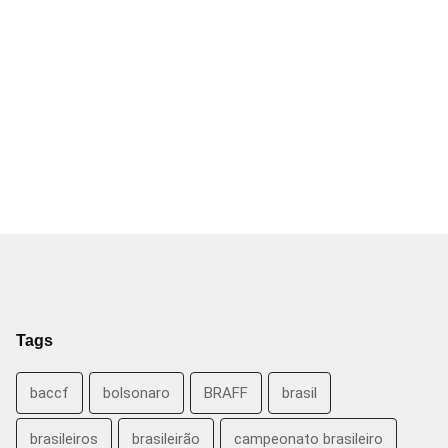
Tags
baccf
bolsonaro
BRAFF
brasil
brasileiros
brasileirão
campeonato brasileiro