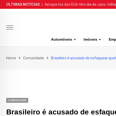
Skip
ÚLTIMAS NOTÍCIAS
|
Aeroportos dos EUA têm dia de caos: milh
to
content
Automóveis
Imóveis
Emp
Home
Comunidade
Brasileiro é acusado de esfaquear qu
COMUNIDADE
Brasileiro é acusado de esfaqu