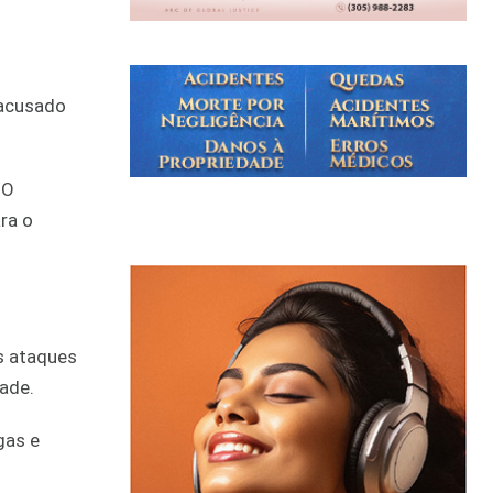
 acusado
 O
ra o
os ataques
ade.
gas e