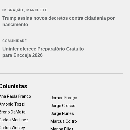
cancelamentos
,
IMIGRAÇÃO
MANCHETE
Trump assina novos decretos contra cidadania por
nascimento
COMUNIDADE
Uninter oferece Preparatório Gratuito
para Encceja 2026
Colunistas
Ana Paula Franco
Jamari França
Antonio Tozzi
Jorge Grosso
Breno DaMata
Jorge Nunes
Carlos Martinez
Marcus Coltro
Carlos Wesley
Marina Elliot