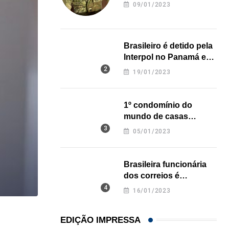
revela onde deixou o
09/01/2023
corpo
Brasileiro é detido pela
Interpol no Panamá e
pode pegar prisão
19/01/2023
perpétua nos EUA
1º condomínio do
mundo de casas
impressas em 3D é
05/01/2023
inaugurado no Texas
Brasileira funcionária
dos correios é
assassinada a facadas
16/01/2023
na Califórnia
,
BRASIL
COMUNIDADE
EDIÇÃO IMPRESSA