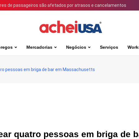
ares de passageiros são afetados por atrasos e cancelamentos
regos
Mercadorias
Negócios
Serviços
Work
atro pessoas em briga de bar em Massachusetts
ear quatro pessoas em briga de 