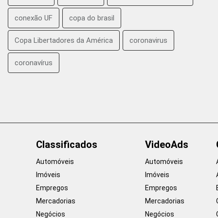
conexão UF
copa do brasil
Copa Libertadores da América
coronavirus
coronavírus
Classificados
VideoAds
Automóveis
Automóveis
Imóveis
Imóveis
Empregos
Empregos
Mercadorias
Mercadorias
Negócios
Negócios