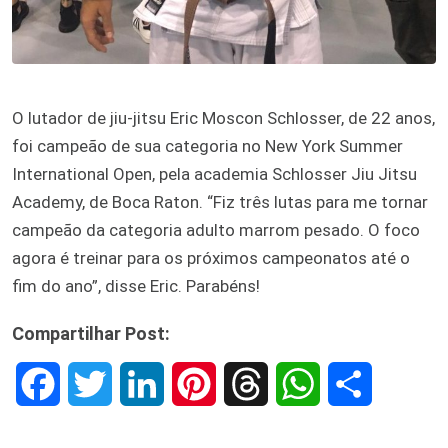
O lutador de jiu-jitsu Eric Moscon Schlosser, de 22 anos,
foi campeão de sua categoria no New York Summer
International Open, pela academia Schlosser Jiu Jitsu
Academy, de Boca Raton. “Fiz três lutas para me tornar
campeão da categoria adulto marrom pesado. O foco
agora é treinar para os próximos campeonatos até o
fim do ano”, disse Eric. Parabéns!
Compartilhar Post:
F
T
L
P
T
W
S
a
w
i
i
h
h
h