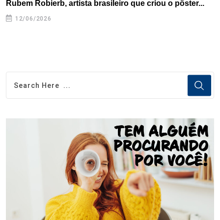
Rubem Robierb, artista brasileiro que criou o pôster...
L
A
12/06/2026