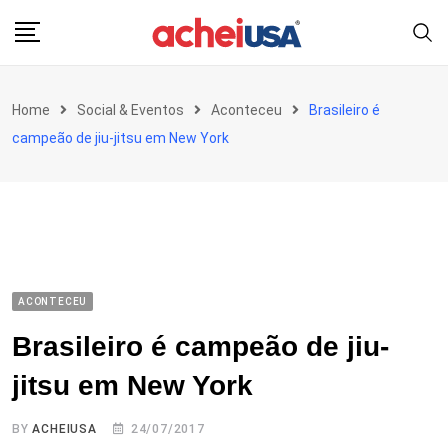
Skip
to
content
Home
Social & Eventos
Aconteceu
Brasileiro é
campeão de jiu-jitsu em New York
ACONTECEU
Brasileiro é campeão de jiu-
jitsu em New York
BY
ACHEIUSA
24/07/2017