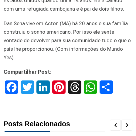
Estados Unidos quando tinha 14 anos. Ele é casado
com uma refugiada cambojana e é pai de dois filhos.
Dan Sena vive em Acton (MA) há 20 anos e sua família
construiu o sonho americano. Por isso ele sente
vontade de devolver para sua comunidade tudo o que o
país lhe proporcionou. (Com informações do Mundo
Yes)
Compartilhar Post:
F
T
L
P
T
W
S
a
w
i
i
h
h
h
c
i
n
n
r
a
a
Posts Relacionados
e
t
k
t
e
t
r