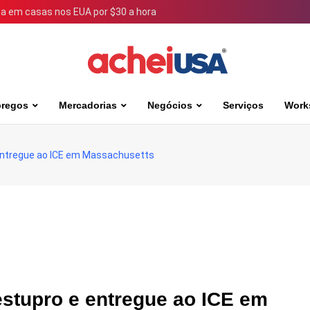
 em casas nos EUA por $30 a hora
regos
Mercadorias
Negócios
Serviços
Work
 entregue ao ICE em Massachusetts
estupro e entregue ao ICE em