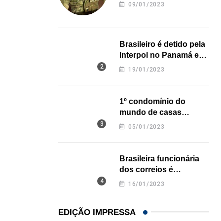
revela onde deixou o
09/01/2023
corpo
,
,
BRASIL
ESTADOS UNIDOS
Em medida inédita, EUA revogam visto de embaix
Brasileiro é detido pela
05/08/2026
Interpol no Panamá e
pode pegar prisão
19/01/2023
perpétua nos EUA
1º condomínio do
mundo de casas
impressas em 3D é
05/01/2023
inaugurado no Texas
Brasileira funcionária
dos correios é
assassinada a facadas
16/01/2023
na Califórnia
EDIÇÃO IMPRESSA