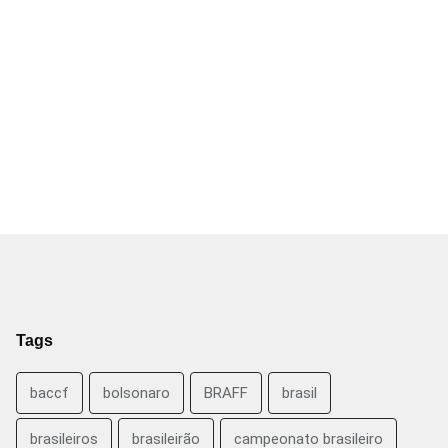
Tags
baccf
bolsonaro
BRAFF
brasil
brasileiros
brasileirão
campeonato brasileiro