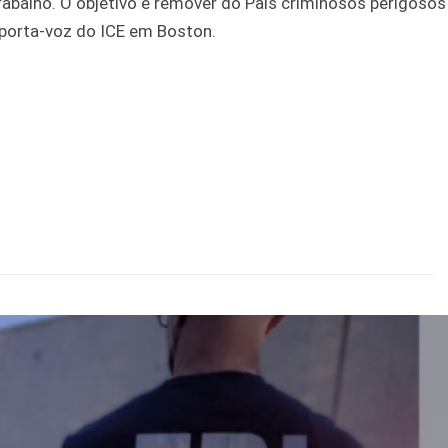
trabalho. O objetivo é remover do País criminosos perigoso
porta-voz do ICE em Boston.