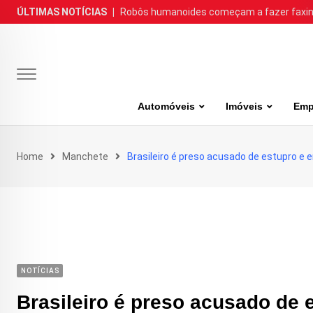
Skip
ÚLTIMAS NOTÍCIAS
|
Robôs humanoides começam a fazer faxina
to
content
Automóveis
Imóveis
Emp
Home
Manchete
Brasileiro é preso acusado de estupro e
NOTÍCIAS
Brasileiro é preso acusado de 