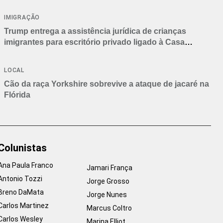
IMIGRAÇÃO
Trump entrega a assistência jurídica de crianças
imigrantes para escritório privado ligado à Casa
Branca
LOCAL
Cão da raça Yorkshire sobrevive a ataque de jacaré na
Flórida
Colunistas
Ana Paula Franco
Jamari França
Antonio Tozzi
Jorge Grosso
Breno DaMata
Jorge Nunes
Carlos Martinez
Marcus Coltro
Carlos Wesley
Marina Elliot