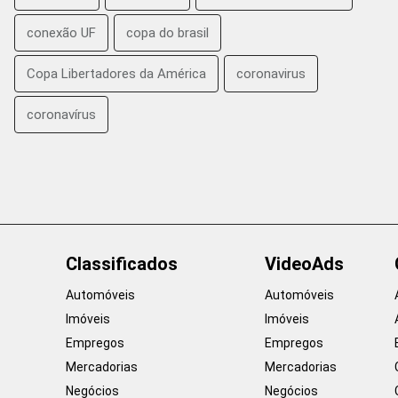
conexão UF
copa do brasil
Copa Libertadores da América
coronavirus
coronavírus
Classificados
VideoAds
Automóveis
Automóveis
Imóveis
Imóveis
Empregos
Empregos
Mercadorias
Mercadorias
Negócios
Negócios