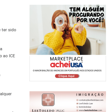
 ter sido
ma
o ao ICE
s
ualquer