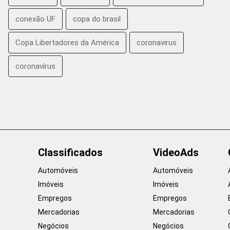
conexão UF
copa do brasil
Copa Libertadores da América
coronavirus
coronavírus
Classificados
VideoAds
Automóveis
Automóveis
Imóveis
Imóveis
Empregos
Empregos
Mercadorias
Mercadorias
Negócios
Negócios