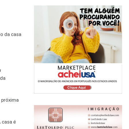
ro da casa
a
 da
a próxima
A casa é