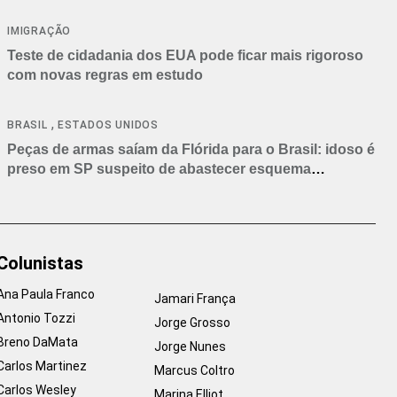
IMIGRAÇÃO
Teste de cidadania dos EUA pode ficar mais rigoroso
com novas regras em estudo
,
BRASIL
ESTADOS UNIDOS
Peças de armas saíam da Flórida para o Brasil: idoso é
preso em SP suspeito de abastecer esquema
criminoso
Colunistas
Ana Paula Franco
Jamari França
Antonio Tozzi
Jorge Grosso
Breno DaMata
Jorge Nunes
Carlos Martinez
Marcus Coltro
Carlos Wesley
Marina Elliot