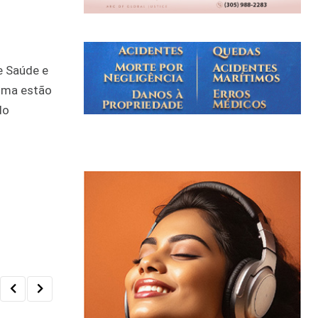
e Saúde e
tima estão
do