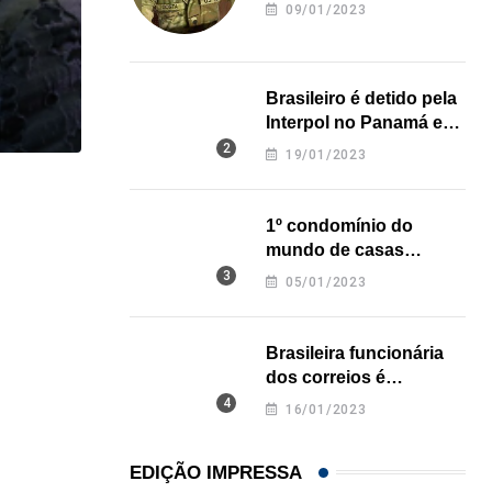
revela onde deixou o
09/01/2023
corpo
Brasileiro é detido pela
Interpol no Panamá e
pode pegar prisão
19/01/2023
perpétua nos EUA
,
,
COMUNIDADE
IMIGRAÇÃO
1º condomínio do
Professor brasileiro de jiu-jítsu é preso pelo ICE...
mundo de casas
impressas em 3D é
04/08/2026
05/01/2023
inaugurado no Texas
Brasileira funcionária
dos correios é
assassinada a facadas
16/01/2023
na Califórnia
EDIÇÃO IMPRESSA