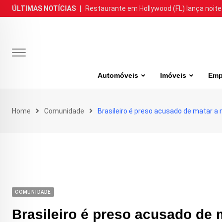
Skip
ÚLTIMAS NOTÍCIAS
|
Restaurante em Hollywood (FL) lança noite
to
content
Automóveis
Imóveis
Emp
Home
Comunidade
Brasileiro é preso acusado de matar a
COMUNIDADE
Brasileiro é preso acusado de