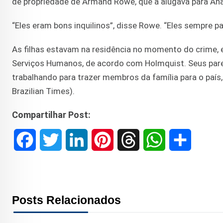
de propriedade de Armand Rowe, que a alugava para An
“Eles eram bons inquilinos”, disse Rowe. “Eles sempre pag
As filhas estavam na residência no momento do crime,
Serviços Humanos, de acordo com Holmquist. Seus pare
trabalhando para trazer membros da família para o país
Brazilian Times).
Compartilhar Post:
F
T
L
P
T
W
S
a
w
i
i
h
h
h
c
i
n
n
r
a
a
Posts Relacionados
e
t
k
t
e
t
r