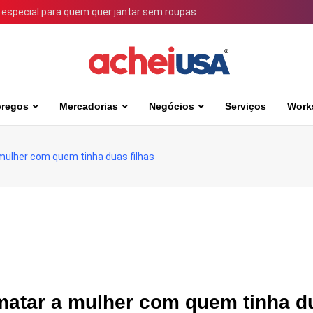
 especial para quem quer jantar sem roupas
regos
Mercadorias
Negócios
Serviços
Work
 mulher com quem tinha duas filhas
 matar a mulher com quem tinha d