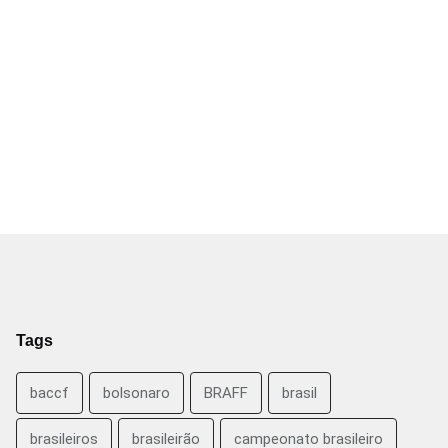
Tags
baccf
bolsonaro
BRAFF
brasil
brasileiros
brasileirão
campeonato brasileiro