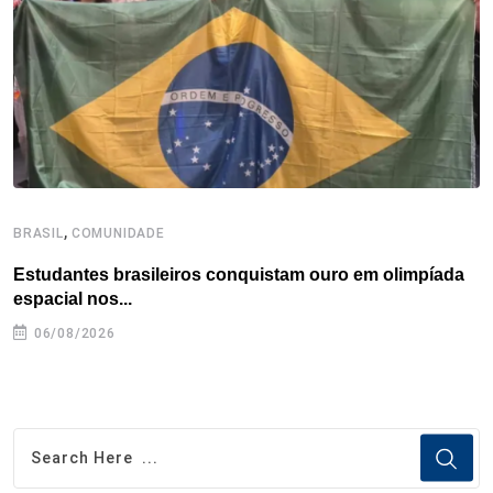
k
n
s
p
t
,
BRASIL
COMUNIDADE
C
Estudantes brasileiros conquistam ouro em olimpíada
P
espacial nos...
06/08/2026