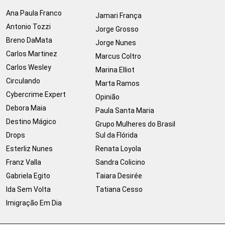
Ana Paula Franco
Jamari França
Antonio Tozzi
Jorge Grosso
Breno DaMata
Jorge Nunes
Carlos Martinez
Marcus Coltro
Carlos Wesley
Marina Elliot
Circulando
Marta Ramos
Cybercrime Expert
Opinião
Debora Maia
Paula Santa Maria
Destino Mágico
Grupo Mulheres do Brasil
Drops
Sul da Flórida
Esterliz Nunes
Renata Loyola
Franz Valla
Sandra Colicino
Gabriela Egito
Taiara Desirée
Ida Sem Volta
Tatiana Cesso
Imigração Em Dia