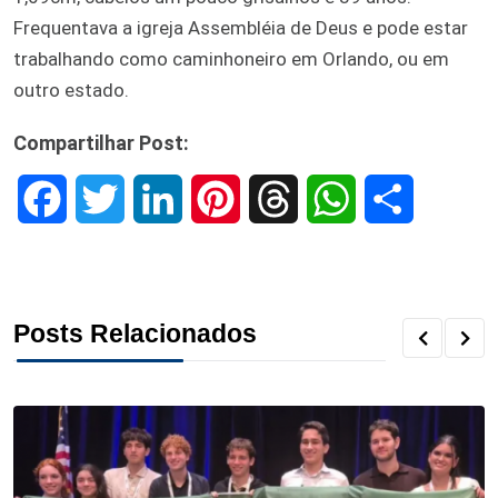
Frequentava a igreja Assembléia de Deus e pode estar
trabalhando como caminhoneiro em Orlando, ou em
outro estado.
Compartilhar Post:
F
T
L
P
T
W
S
a
w
i
i
h
h
h
c
i
n
n
r
a
a
Posts Relacionados
e
t
k
t
e
t
r
b
t
e
e
a
s
e
o
e
d
r
d
A
o
r
I
e
s
p