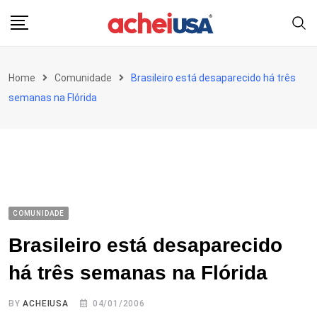
Skip
to
content
Home
Comunidade
Brasileiro está desaparecido há três
semanas na Flórida
COMUNIDADE
Brasileiro está desaparecido
há três semanas na Flórida
BY
ACHEIUSA
04/01/2006