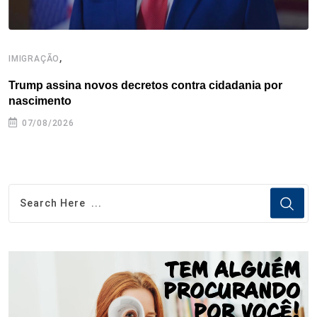
,
IMIGRAÇÃO
C
Trump assina novos decretos contra cidadania por
U
nascimento
07/08/2026