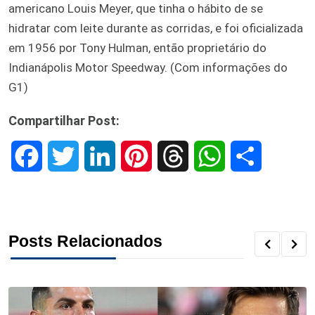
americano Louis Meyer, que tinha o hábito de se
hidratar com leite durante as corridas, e foi oficializada
em 1956 por Tony Hulman, então proprietário do
Indianápolis Motor Speedway. (Com informações do
G1)
Compartilhar Post:
F
T
L
P
T
W
S
a
w
i
i
h
h
h
c
i
n
n
r
a
a
Posts Relacionados
e
t
k
t
e
t
r
b
t
e
e
a
s
e
o
e
d
r
d
A