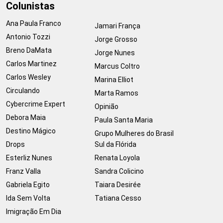
Colunistas
Ana Paula Franco
Jamari França
Antonio Tozzi
Jorge Grosso
Breno DaMata
Jorge Nunes
Carlos Martinez
Marcus Coltro
Carlos Wesley
Marina Elliot
Circulando
Marta Ramos
Cybercrime Expert
Opinião
Debora Maia
Paula Santa Maria
Destino Mágico
Grupo Mulheres do Brasil
Drops
Sul da Flórida
Esterliz Nunes
Renata Loyola
Franz Valla
Sandra Colicino
Gabriela Egito
Taiara Desirée
Ida Sem Volta
Tatiana Cesso
Imigração Em Dia