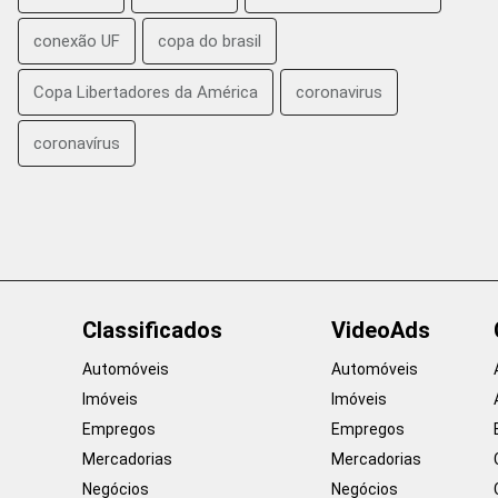
conexão UF
copa do brasil
Copa Libertadores da América
coronavirus
coronavírus
Classificados
VideoAds
Automóveis
Automóveis
Imóveis
Imóveis
Empregos
Empregos
Mercadorias
Mercadorias
Negócios
Negócios