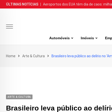
Skip
ÚLTIMAS NOTÍCIAS
|
Aeroportos dos EUA têm dia de caos: milh
to
content
Automóveis
Imóveis
Emp
Home
Arte & Cultura
Brasileiro leva público ao delírio no ‘
ARTE & CULTURA
Brasileiro leva público ao delír