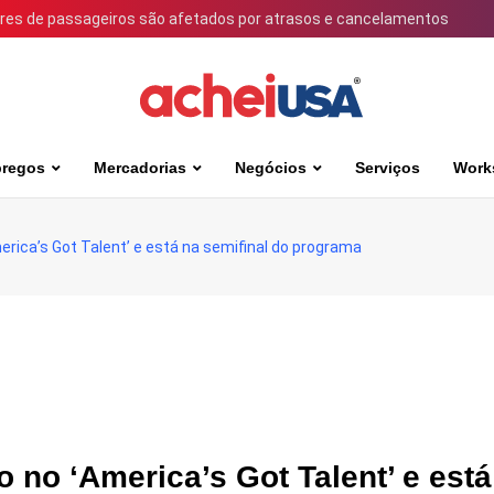
ares de passageiros são afetados por atrasos e cancelamentos
regos
Mercadorias
Negócios
Serviços
Work
America’s Got Talent’ e está na semifinal do programa
io no ‘America’s Got Talent’ e está