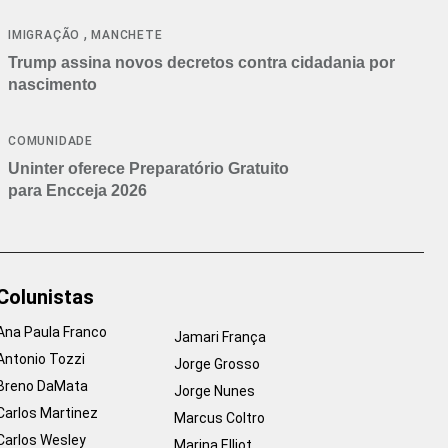
cancelamentos
,
IMIGRAÇÃO
MANCHETE
Trump assina novos decretos contra cidadania por
nascimento
COMUNIDADE
Uninter oferece Preparatório Gratuito
para Encceja 2026
Colunistas
Ana Paula Franco
Jamari França
Antonio Tozzi
Jorge Grosso
Breno DaMata
Jorge Nunes
Carlos Martinez
Marcus Coltro
Carlos Wesley
Marina Elliot