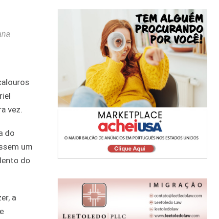
ana
calouros
iel
ra vez.
a do
vessem um
lento do
er, a
e