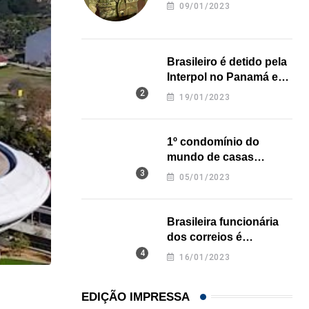
revela onde deixou o
09/01/2023
corpo
Brasileiro é detido pela
Interpol no Panamá e
pode pegar prisão
19/01/2023
perpétua nos EUA
1º condomínio do
mundo de casas
impressas em 3D é
05/01/2023
inaugurado no Texas
Brasileira funcionária
dos correios é
assassinada a facadas
16/01/2023
na Califórnia
,
ARTE & CULTURA
LOCAL
EDIÇÃO IMPRESSA