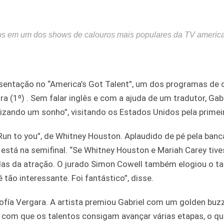
ados em um dos shows de calouros mais populares da TV americ
resentação no “America’s Got Talent”, um dos programas de 
a (1º) . Sem falar inglês e com a ajuda de um tradutor, Gabr
lizando um sonho”, visitando os Estados Unidos pela primei
“Run to you”, de Whitney Houston. Aplaudido de pé pela banc
está na semifinal. “Se Whitney Houston e Mariah Carey ti
adas da atração. O jurado Simon Cowell também elogiou o ta
 tão interessante. Foi fantástico”, disse.
ofía Vergara. A artista premiou Gabriel com um golden buzz
com que os talentos consigam avançar várias etapas, o qu