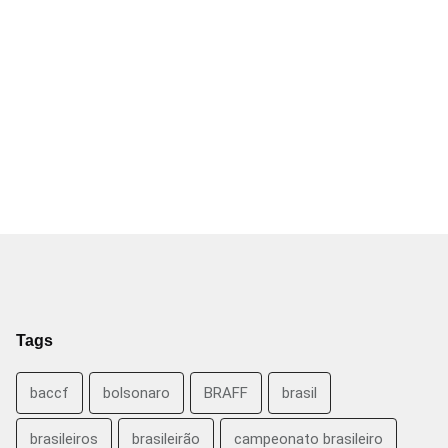
Tags
baccf
bolsonaro
BRAFF
brasil
brasileiros
brasileirão
campeonato brasileiro