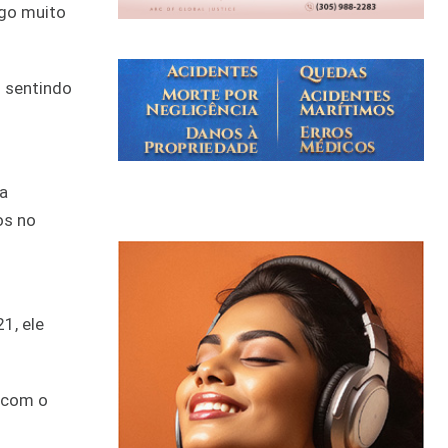
lgo muito
u sentindo
a
os no
1, ele
a com o