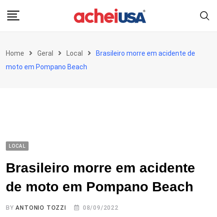
Skip
to
content
Home
Geral
Local
Brasileiro morre em acidente de
moto em Pompano Beach
LOCAL
Brasileiro morre em acidente
de moto em Pompano Beach
BY
ANTONIO TOZZI
08/09/2022