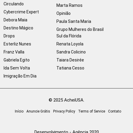
Circulando
Marta Ramos
Cybercrime Expert
Opinião
Debora Maia
Paula Santa Maria
Destino Mágico
Grupo Mulheres do Brasil
Drops
Sul da Flórida
Esterliz Nunes
Renata Loyola
Franz Valla
Sandra Colicino
Gabriela Egito
Taiara Desirée
Ida Sem Volta
Tatiana Cesso
Imigração Em Dia
© 2025 AcheiUSA.
Início
Anuncie Grátis
Privacy Policy
Terms of Service
Contato
Desenvolvimento - Agência 2020