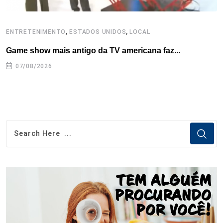
,
,
ENTRETENIMENTO
ESTADOS UNIDOS
LOCAL
L
Game show mais antigo da TV americana faz...
I
se
07/08/2026