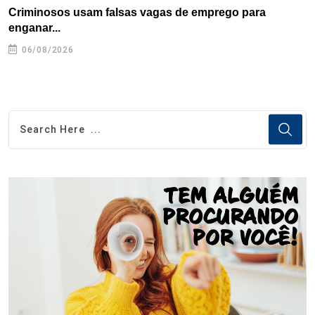
Criminosos usam falsas vagas de emprego para
E
enganar...
e
06/08/2026