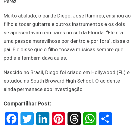
Perez.
Muito abalado, o pai de Diego, Jose Ramires, ensinou ao
filho a tocar guitarra e outros instrumentos e os dois
se apresentavam em bares no sul da Flórida. “Ele era
uma pessoa maravilhosa por dentro e por fora”, disse o
pai. Ele disse que o filho tocava músicas sempre que
podia e também dava aulas.
Nascido no Brasil, Diego foi criado em Hollywood (FL) e
estudou na South Broward High School. O acidente
ainda permanece sob investigação.
Compartilhar Post:
F
T
L
P
T
W
S
a
w
i
i
h
h
h