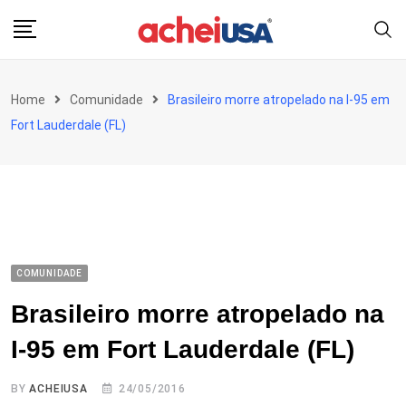
Skip
to
content
Home
Comunidade
Brasileiro morre atropelado na I-95 em
Fort Lauderdale (FL)
COMUNIDADE
Brasileiro morre atropelado na
I-95 em Fort Lauderdale (FL)
BY
ACHEIUSA
24/05/2016