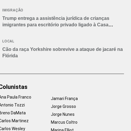
IMIGRAÇÃO
Trump entrega a assistência jurídica de crianças
imigrantes para escritório privado ligado à Casa
Branca
LOCAL
Cão da raça Yorkshire sobrevive a ataque de jacaré na
Flórida
Colunistas
Ana Paula Franco
Jamari França
Antonio Tozzi
Jorge Grosso
Breno DaMata
Jorge Nunes
Carlos Martinez
Marcus Coltro
Carlos Wesley
Marina Elliot