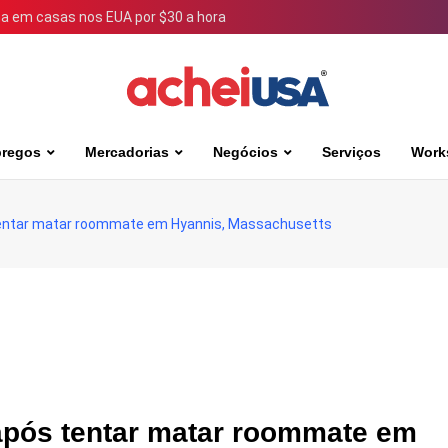
 em casas nos EUA por $30 a hora
regos
Mercadorias
Negócios
Serviços
Work
s tentar matar roommate em Hyannis, Massachusetts
a após tentar matar roommate em