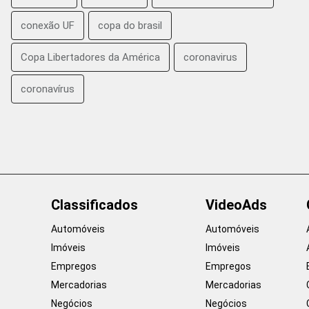
conexão UF
copa do brasil
Copa Libertadores da América
coronavirus
coronavírus
Classificados
VideoAds
Automóveis
Automóveis
Imóveis
Imóveis
Empregos
Empregos
Mercadorias
Mercadorias
Negócios
Negócios