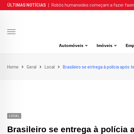
Skip
ÚLTIMAS NOTÍCIAS
|
Robôs humanoides começam a fazer faxina
to
content
Automóveis
Imóveis
Emp
Home
Geral
Local
Brasileiro se entrega à polícia apó
LOCAL
Brasileiro se entrega à políci