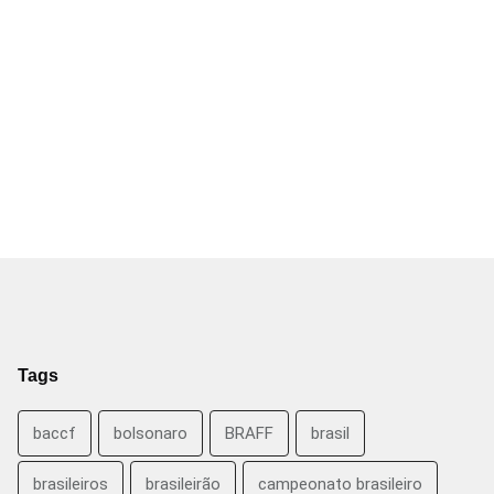
Tags
baccf
bolsonaro
BRAFF
brasil
brasileiros
brasileirão
campeonato brasileiro