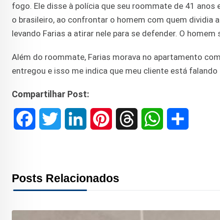
fogo. Ele disse à polícia que seu roommate de 41 anos 
o brasileiro, ao confrontar o homem com quem dividia a
levando Farias a atirar nele para se defender. O homem
Além do roommate, Farias morava no apartamento com a
entregou e isso me indica que meu cliente está falando
Compartilhar Post:
F
T
L
P
T
W
S
a
w
i
i
h
h
h
c
i
n
n
r
a
a
Posts Relacionados
e
t
k
t
e
t
r
b
t
e
e
a
s
e