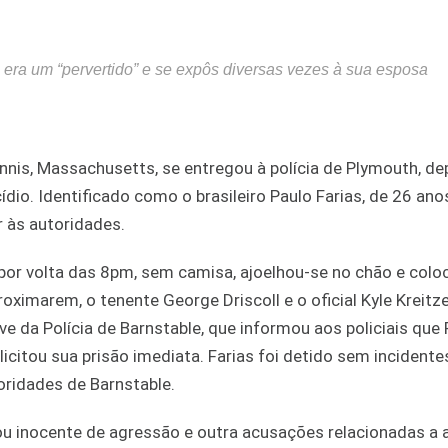
 era um “pervertido” e se expôs diversas vezes à sua esposa
is, Massachusetts, se entregou à polícia de Plymouth, de
o. Identificado como o brasileiro Paulo Farias, de 26 anos
 às autoridades.
por volta das 8pm, sem camisa, ajoelhou-se no chão e colo
ximarem, o tenente George Driscoll e o oficial Kyle Kreitz
e da Polícia de Barnstable, que informou aos policiais que 
icitou sua prisão imediata. Farias foi detido sem incidente
oridades de Barnstable.
rou inocente de agressão e outra acusações relacionadas a