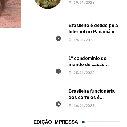
revela onde deixou o
09/01/2023
corpo
Brasileiro é detido pela
Interpol no Panamá e
pode pegar prisão
,
,
ESTADOS UNIDOS
IMIGRAÇÃO
19/01/2023
perpétua nos EUA
Criminosos usam falsas vagas de emprego para e
1º condomínio do
06/08/2026
mundo de casas
impressas em 3D é
05/01/2023
inaugurado no Texas
Brasileira funcionária
dos correios é
assassinada a facadas
16/01/2023
na Califórnia
EDIÇÃO IMPRESSA