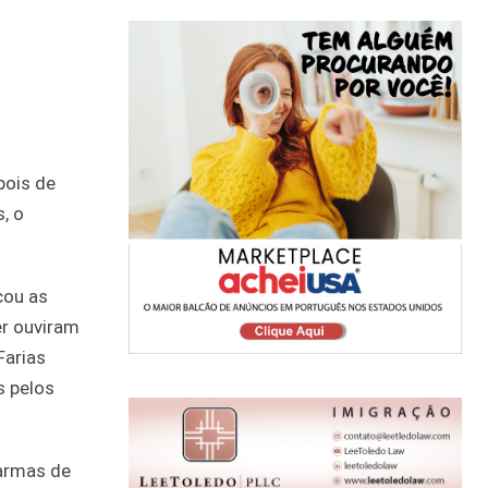
pois de
, o
cou as
er ouviram
Farias
s pelos
 armas de