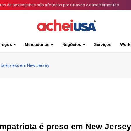
ares de passageiros são afetados por atrasos e cancelamentos
regos
Mercadorias
Negócios
Serviços
Work
ota é preso em New Jersey
ompatriota é preso em New Jerse