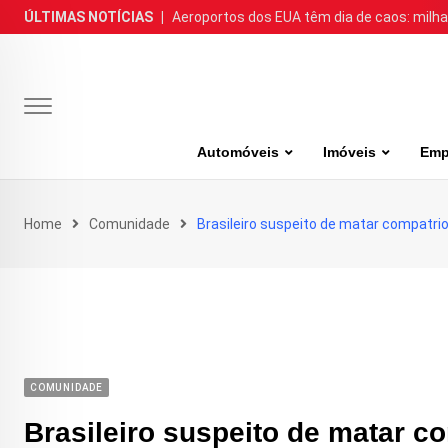
Skip
ÚLTIMAS NOTÍCIAS
|
Aeroportos dos EUA têm dia de caos: milh
to
content
Automóveis
Imóveis
Emp
Home
Comunidade
Brasileiro suspeito de matar compatri
COMUNIDADE
Brasileiro suspeito de matar c