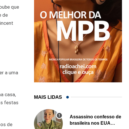
soube que
e de
Vincent
der a uma
a casa,
MAIS LIDAS
as festas
Assassino confesso de
brasileira nos EUA
tos de