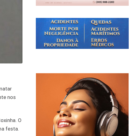
 matar
nte nos
oxinha. O
a festa.