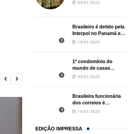
revela onde deixou o
09/01/2023
o
corpo
Brasileiro é detido pela
Interpol no Panamá e
pode pegar prisão
19/01/2023
perpétua nos EUA
1º condomínio do
mundo de casas
impressas em 3D é
05/01/2023
inaugurado no Texas
Brasileira funcionária
dos correios é
assassinada a facadas
16/01/2023
na Califórnia
EDIÇÃO IMPRESSA