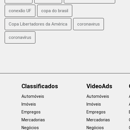
conexão UF
copa do brasil
Copa Libertadores da América
coronavirus
coronavírus
Classificados
VideoAds
Automóveis
Automóveis
Imóveis
Imóveis
Empregos
Empregos
Mercadorias
Mercadorias
Negócios
Negócios