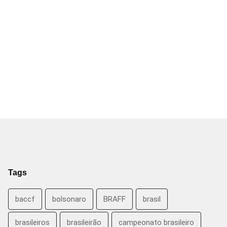
Tags
baccf
bolsonaro
BRAFF
brasil
brasileiros
brasileirão
campeonato brasileiro