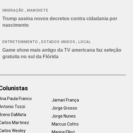
cancelamentos
,
IMIGRAÇÃO
MANCHETE
Trump assina novos decretos contra cidadania por
nascimento
,
,
ENTRETENIMENTO
ESTADOS UNIDOS
LOCAL
Game show mais antigo da TV americana faz seleção
gratuita no sul da Flórida
Colunistas
Ana Paula Franco
Jamari França
Antonio Tozzi
Jorge Grosso
Breno DaMata
Jorge Nunes
Carlos Martinez
Marcus Coltro
Carlos Wesley
Marina Elliot