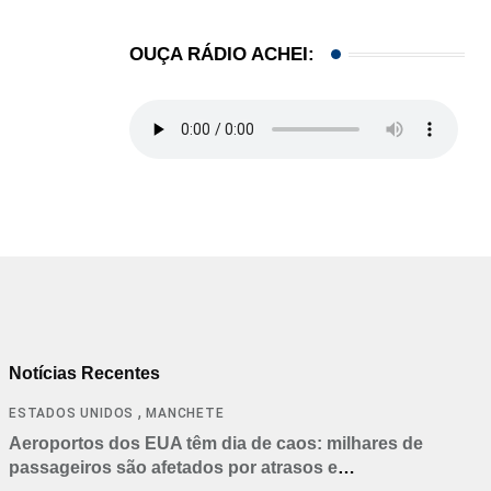
,
BRASIL
COMUNIDADE
OUÇA RÁDIO ACHEI:
Estudantes brasileiros conquistam ouro em olimpí
06/08/2026
Notícias Recentes
,
ESTADOS UNIDOS
MANCHETE
Aeroportos dos EUA têm dia de caos: milhares de
passageiros são afetados por atrasos e