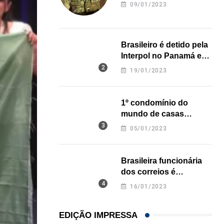
revela onde deixou o
09/01/2023
corpo
Brasileiro é detido pela
Interpol no Panamá e
pode pegar prisão
19/01/2023
perpétua nos EUA
1º condomínio do
mundo de casas
impressas em 3D é
05/01/2023
inaugurado no Texas
Brasileira funcionária
dos correios é
assassinada a facadas
16/01/2023
na Califórnia
EDIÇÃO IMPRESSA