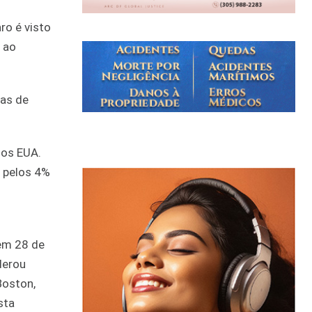
o é visto
 ao
 as de
nos EUA.
e pelos 4%
o
 em 28 de
derou
Boston,
sta