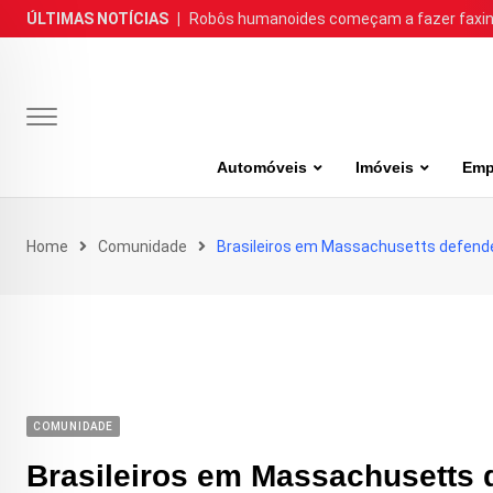
Skip
ÚLTIMAS NOTÍCIAS
|
Robôs humanoides começam a fazer faxina
to
content
Automóveis
Imóveis
Emp
Home
Comunidade
Brasileiros em Massachusetts defend
COMUNIDADE
Brasileiros em Massachusetts 