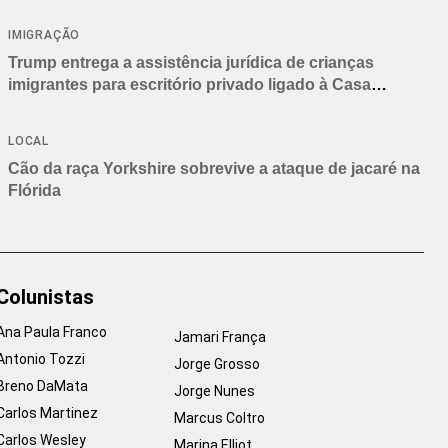
IMIGRAÇÃO
Trump entrega a assistência jurídica de crianças
imigrantes para escritório privado ligado à Casa
Branca
LOCAL
Cão da raça Yorkshire sobrevive a ataque de jacaré na
Flórida
Colunistas
Ana Paula Franco
Jamari França
Antonio Tozzi
Jorge Grosso
Breno DaMata
Jorge Nunes
Carlos Martinez
Marcus Coltro
Carlos Wesley
Marina Elliot