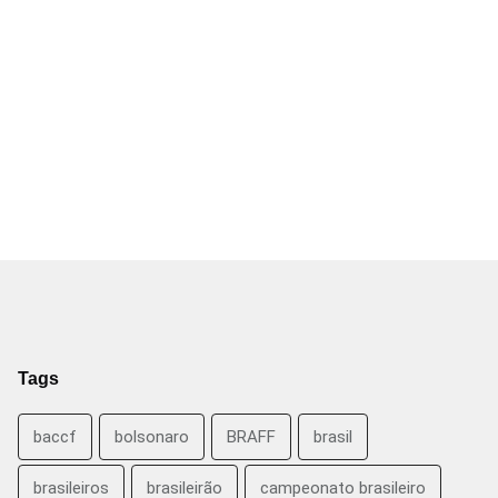
Tags
baccf
bolsonaro
BRAFF
brasil
brasileiros
brasileirão
campeonato brasileiro