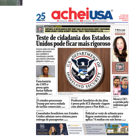
,
,
COMUNIDADE
IMIGRAÇÃO
Professor brasileiro de jiu-jítsu é preso pelo ICE...
04/08/2026