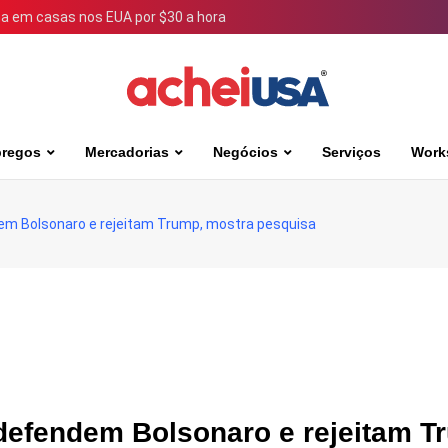
 em casas nos EUA por $30 a hora
regos
Mercadorias
Negócios
Serviços
Work
em Bolsonaro e rejeitam Trump, mostra pesquisa
defendem Bolsonaro e rejeitam T