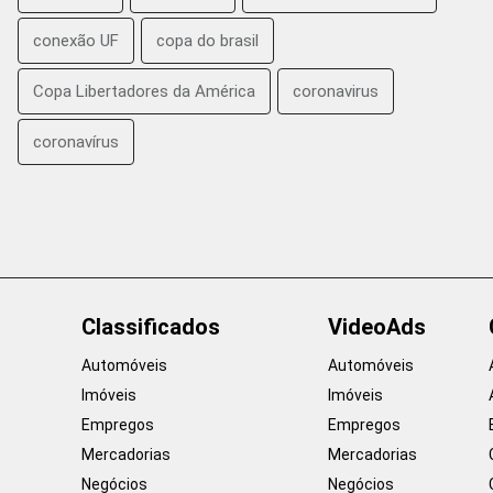
conexão UF
copa do brasil
Copa Libertadores da América
coronavirus
coronavírus
Classificados
VideoAds
Automóveis
Automóveis
Imóveis
Imóveis
Empregos
Empregos
Mercadorias
Mercadorias
Negócios
Negócios