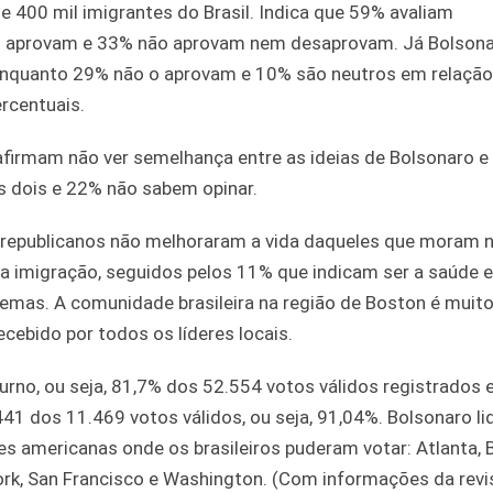
 400 mil imigrantes do Brasil. Indica que 59% avaliam
 aprovam e 33% não aprovam nem desaprovam. Já Bolsonar
 enquanto 29% não o aprovam e 10% são neutros em relação
rcentuais.
 afirmam não ver semelhança entre as ideias de Bolsonaro e
 dois e 22% não sabem opinar.
os republicanos não melhoraram a vida daqueles que moram 
 a imigração, seguidos pelos 11% que indicam ser a saúde 
temas. A comunidade brasileira na região de Boston é muit
recebido por todos os líderes locais.
rno, ou seja, 81,7% dos 52.554 votos válidos registrados
41 dos 11.469 votos válidos, ou seja, 91,04%. Bolsonaro li
s americanas onde os brasileiros puderam votar: Atlanta, 
ork, San Francisco e Washington. (Com informações da revi