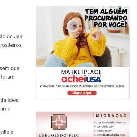
ão de Jair
rasileiros
 sem que
e foram
da Ideia
Trump
ille e