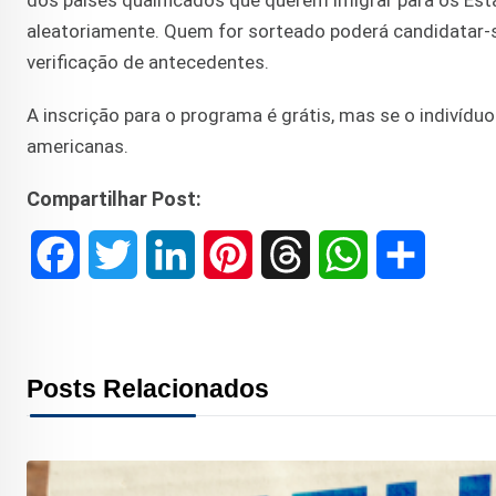
dos países qualificados que querem imigrar para os Es
aleatoriamente. Quem for sorteado poderá candidatar-s
verificação de antecedentes.
A inscrição para o programa é grátis, mas se o indivíduo
americanas.
Compartilhar Post:
F
T
L
P
T
W
S
a
w
i
i
h
h
h
c
i
n
n
r
a
a
Posts Relacionados
e
t
k
t
e
t
r
b
t
e
e
a
s
e