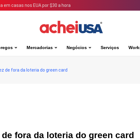
 em casas nos EUA por $30 a hora
regos
Mercadorias
Negócios
Serviços
Work
z de fora da loteria do green card
de fora da loteria do green card