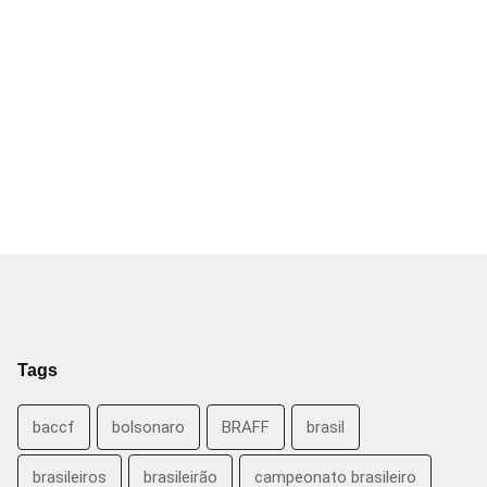
Tags
baccf
bolsonaro
BRAFF
brasil
brasileiros
brasileirão
campeonato brasileiro