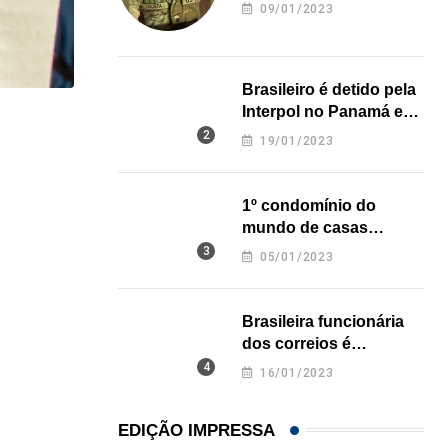
revela onde deixou o
09/01/2023
corpo
Brasileiro é detido pela
Interpol no Panamá e
,
NOTÍCIAS
pode pegar prisão
19/01/2023
perpétua nos EUA
Homem morto pelo ICE em Minnesota era enfermei
25/01/2026
1º condomínio do
mundo de casas
impressas em 3D é
05/01/2023
inaugurado no Texas
Brasileira funcionária
dos correios é
assassinada a facadas
16/01/2023
na Califórnia
EDIÇÃO IMPRESSA