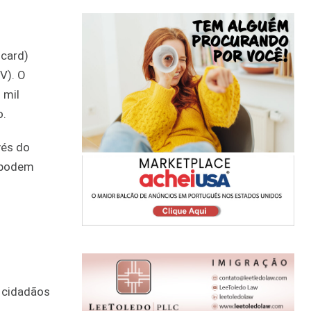
 card)
V). O
 mil
o.
vés do
ó podem
 cidadãos