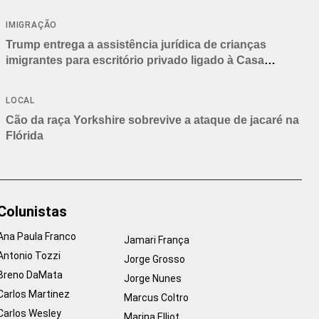
IMIGRAÇÃO
Trump entrega a assistência jurídica de crianças
imigrantes para escritório privado ligado à Casa
Branca
LOCAL
Cão da raça Yorkshire sobrevive a ataque de jacaré na
Flórida
Colunistas
Ana Paula Franco
Jamari França
Antonio Tozzi
Jorge Grosso
Breno DaMata
Jorge Nunes
Carlos Martinez
Marcus Coltro
Carlos Wesley
Marina Elliot