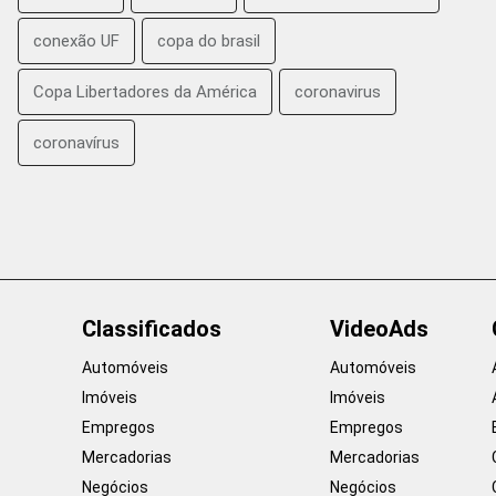
conexão UF
copa do brasil
Copa Libertadores da América
coronavirus
coronavírus
Classificados
VideoAds
Automóveis
Automóveis
Imóveis
Imóveis
Empregos
Empregos
Mercadorias
Mercadorias
Negócios
Negócios