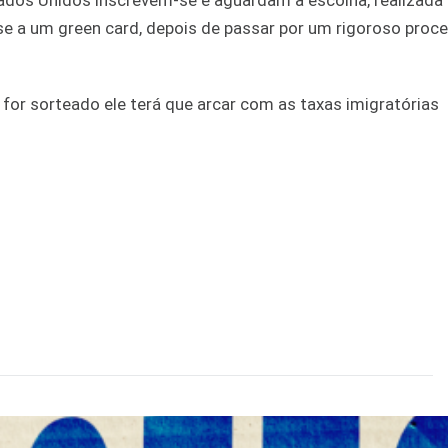
tados Unidos inscrevem-se e aguardam a escolha, realizada
e a um green card, depois de passar por um rigoroso proc
 for sorteado ele terá que arcar com as taxas imigratórias