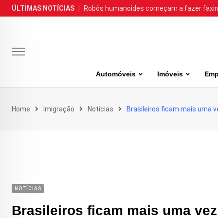
Skip
ÚLTIMAS NOTÍCIAS
|
Robôs humanoides começam a fazer faxina
to
content
Automóveis
Imóveis
Emp
Home
Imigração
Notícias
Brasileiros ficam mais uma ve
NOTÍCIAS
Brasileiros ficam mais uma vez 