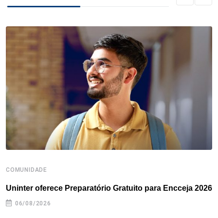
k
n
s
p
t
COMUNIDADE
B
Uninter oferece Preparatório Gratuito para Encceja 2026
E
e
06/08/2026