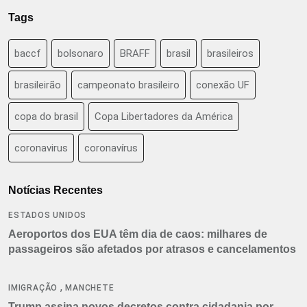
Tags
baccf
bolsonaro
BRAFF
brasil
brasileiros
brasileirão
campeonato brasileiro
conexão UF
copa do brasil
Copa Libertadores da América
coronavirus
coronavírus
Notícias Recentes
ESTADOS UNIDOS
Aeroportos dos EUA têm dia de caos: milhares de
passageiros são afetados por atrasos e cancelamentos
,
IMIGRAÇÃO
MANCHETE
Trump assina novos decretos contra cidadania por