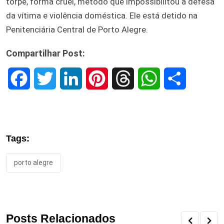
torpe, forma cruel, método que impossibilitou a defesa
da vítima e violência doméstica. Ele está detido na
Penitenciária Central de Porto Alegre.
Compartilhar Post:
F
T
L
P
T
W
S
a
w
i
i
h
h
h
c
i
n
n
r
a
a
Tags:
e
t
k
t
e
t
r
porto alegre
b
t
e
e
a
s
e
o
e
d
r
d
A
o
r
I
e
s
p
Posts Relacionados