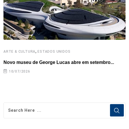
k
n
s
p
t
,
ARTE & CULTURA
ESTADOS UNIDOS
H
Novo museu de George Lucas abre em setembro...
F
i
10/07/2026