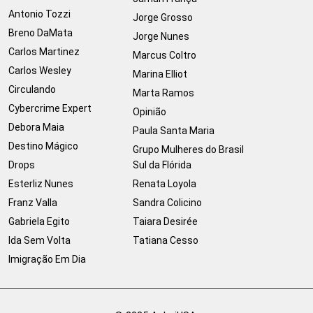
Antonio Tozzi
Jorge Grosso
Breno DaMata
Jorge Nunes
Carlos Martinez
Marcus Coltro
Carlos Wesley
Marina Elliot
Circulando
Marta Ramos
Cybercrime Expert
Opinião
Debora Maia
Paula Santa Maria
Destino Mágico
Grupo Mulheres do Brasil
Drops
Sul da Flórida
Esterliz Nunes
Renata Loyola
Franz Valla
Sandra Colicino
Gabriela Egito
Taiara Desirée
Ida Sem Volta
Tatiana Cesso
Imigração Em Dia