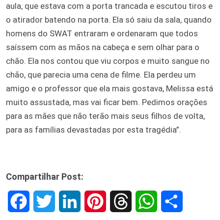
aula, que estava com a porta trancada e escutou tiros e
o atirador batendo na porta. Ela só saiu da sala, quando
homens do SWAT entraram e ordenaram que todos
saíssem com as mãos na cabeça e sem olhar para o
chão. Ela nos contou que viu corpos e muito sangue no
chão, que parecia uma cena de filme. Ela perdeu um
amigo e o professor que ela mais gostava, Melissa está
muito assustada, mas vai ficar bem. Pedimos orações
para as mães que não terão mais seus filhos de volta,
para as famílias devastadas por esta tragédia”.
Compartilhar Post:
F
T
L
P
T
W
S