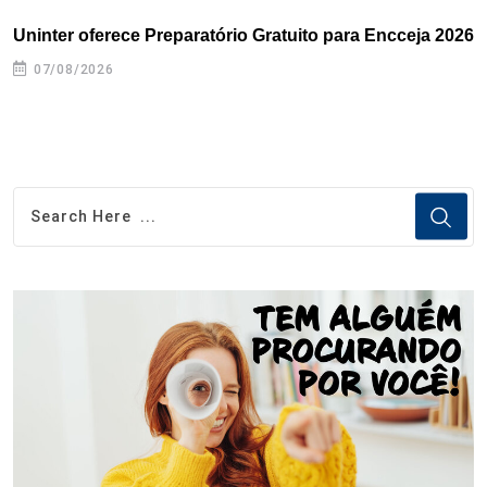
Uninter oferece Preparatório Gratuito para Encceja 2026
E
e
07/08/2026