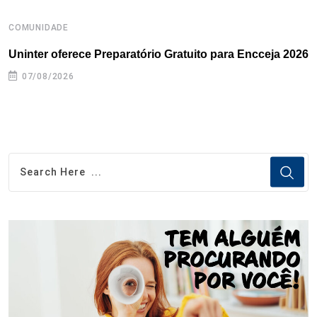
COMUNIDADE
B
Uninter oferece Preparatório Gratuito para Encceja 2026
E
e
07/08/2026