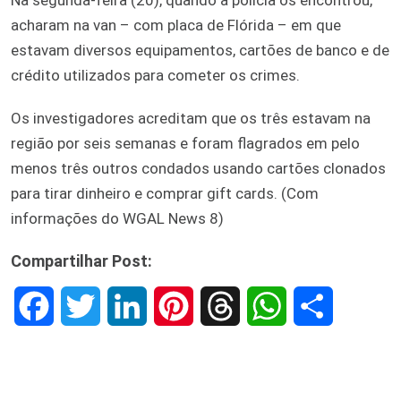
acharam na van – com placa de Flórida – em que
estavam diversos equipamentos, cartões de banco e de
crédito utilizados para cometer os crimes.
Os investigadores acreditam que os três estavam na
região por seis semanas e foram flagrados em pelo
menos três outros condados usando cartões clonados
para tirar dinheiro e comprar gift cards. (Com
informações do WGAL News 8)
Compartilhar Post:
F
T
L
P
T
W
S
a
w
i
i
h
h
h
c
i
n
n
r
a
a