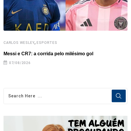
t
,
CARLOS WESLEY
ESPORTES
C
Messi e CR7: a corrida pelo milésimo gol
C
07/08/2026