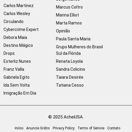
Carlos Martinez
Marcus Coltro
Carlos Wesley
Marina Elliot
Circulando
Marta Ramos
Cybercrime Expert
Opinião
Debora Maia
Paula Santa Maria
Destino Mágico
Grupo Mulheres do Brasil
Drops
Sul da Flórida
Esterliz Nunes
Renata Loyola
Franz Valla
Sandra Colicino
Gabriela Egito
Taiara Desirée
Ida Sem Volta
Tatiana Cesso
Imigração Em Dia
© 2025 AcheiUSA.
Início
Anuncie Grátis
Privacy Policy
Terms of Service
Contato