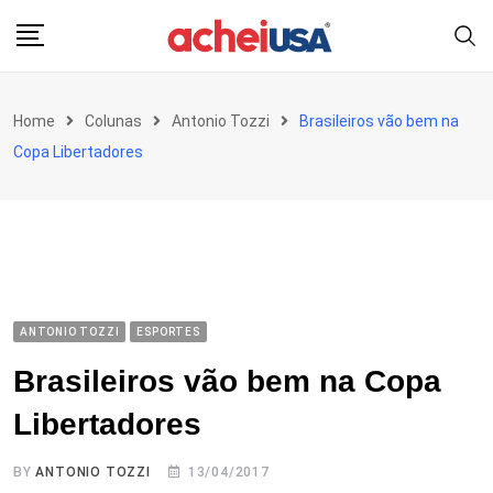
Skip
to
content
Home
Colunas
Antonio Tozzi
Brasileiros vão bem na
Copa Libertadores
ANTONIO TOZZI
ESPORTES
Brasileiros vão bem na Copa
Libertadores
BY
ANTONIO TOZZI
13/04/2017